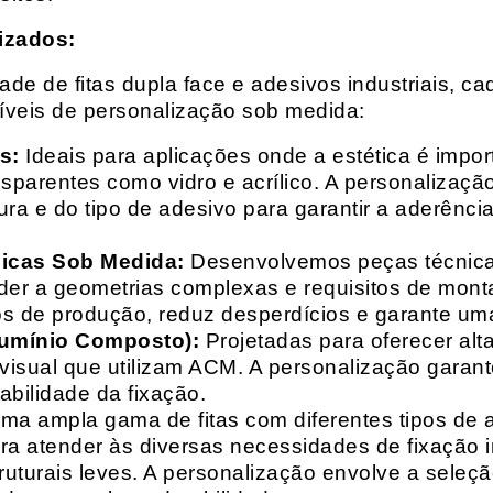
izados:
e de fitas dupla face e adesivos industriais, ca
síveis de personalização sob medida:
s:
Ideais para aplicações onde a estética é impo
ransparentes como vidro e acrílico. A personaliza
ura e do tipo de adesivo para garantir a aderênc
nicas Sob Medida:
Desenvolvemos peças técnicas
nder a geometrias complexas e requisitos de mon
s de produção, reduz desperdícios e garante uma
lumínio Composto):
Projetadas para oferecer alt
isual que utilizam ACM. A personalização garante
abilidade da fixação.
a ampla gama de fitas com diferentes tipos de ade
para atender às diversas necessidades de fixação
uturais leves. A personalização envolve a seleçã