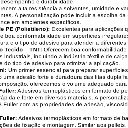
o desempenho e durabilidade.
recem alta resistência a solventes, umidade e va
entes. A personalização pode incluir a escolha da 
ance em ambientes específicos.
 PE (Polietileno):
Excelentes para aplicações 
e boa conformabilidade em superfícies irregulare
a e o tipo de adesivo para atender a diferentes
o Tecido – TNT:
Oferecem boa conformabilidade e
 industriais, incluindo a indústria têxtil e de ca
 do tipo de adesivo para otimizar a aplicação.
ml:
Um primer essencial para preparar superfícies
do uma adesão forte e duradoura das fitas dupla f
composição, oferecemos o volume adequado para 
uller:
Adesivos termoplásticos em formato de pell
ápida e forte em diversos materiais. A personali
HB Fuller com as propriedades de adesão, viscos
uller:
Adesivos termoplásticos em formato de bas
ações de fixação e montagem. Similar aos pellets