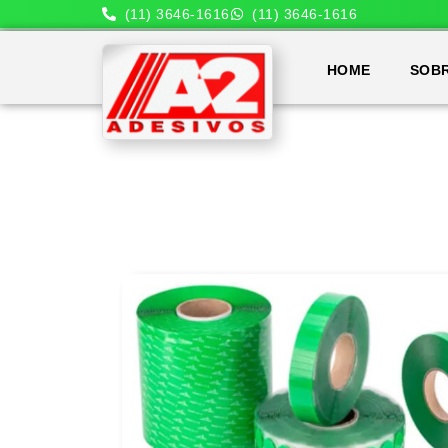
(11) 3646-1616
(11) 3646-1616
HOME
SOB