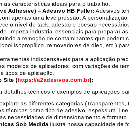
 as características ideais para o trabalho.
ive Adhesive) – Adesivo HB Fuller:
Adesivos ter
com apenas uma leve pressão. A personalização 
rece o nível de tack, adesão e coesão necessários
e limpeza industrial essenciais para preparar as
arantindo a remoção de contaminantes que podem
álcool isopropílico, removedores de óleo, etc.) p
erramentas indispensáveis para a aplicação preci
es modelos de aplicadores, com variações de tem
e tipos de aplicação.
Site (
https://a2adesivos.com.br
):
r detalhes técnicos e exemplos de aplicações p
 explore as diferentes categorias (Transparentes, 
 técnicas como tipo de adesivo, espessura, liner
suas necessidades de dimensionamento e formato 
nicas Sob Medida
ilustra nossa capacidade de fo