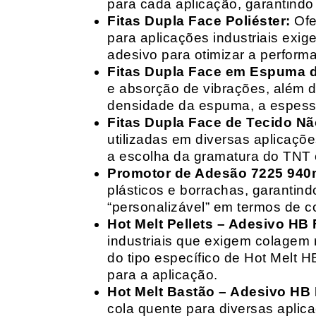
para cada aplicação, garantind
Fitas Dupla Face Poliéster:
Ofe
para aplicações industriais exig
adesivo para otimizar a perform
Fitas Dupla Face em Espuma de
e absorção de vibrações, além d
densidade da espuma, a espessur
Fitas Dupla Face de Tecido Nã
utilizadas em diversas aplicações
a escolha da gramatura do TNT e
Promotor de Adesão 7225 940
plásticos e borrachas, garantin
“personalizável” em termos de 
Hot Melt Pellets – Adesivo HB F
industriais que exigem colagem r
do tipo específico de Hot Melt 
para a aplicação.
Hot Melt Bastão – Adesivo HB F
cola quente para diversas aplic