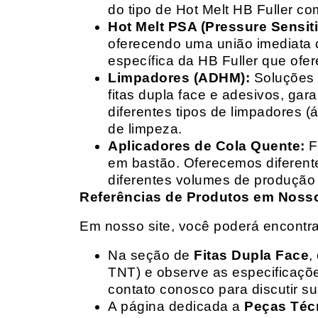
do tipo de Hot Melt HB Fuller com
Hot Melt PSA (Pressure Sensit
oferecendo uma união imediata 
específica da HB Fuller que ofe
Limpadores (ADHM):
Soluções d
fitas dupla face e adesivos, g
diferentes tipos de limpadores (
de limpeza.
Aplicadores de Cola Quente:
F
em bastão. Oferecemos diferent
diferentes volumes de produção 
Referências de Produtos em Nosso 
Em nosso site, você poderá encontra
Na seção de
Fitas Dupla Face
,
TNT) e observe as especificações
contato conosco para discutir 
A página dedicada a
Peças Téc