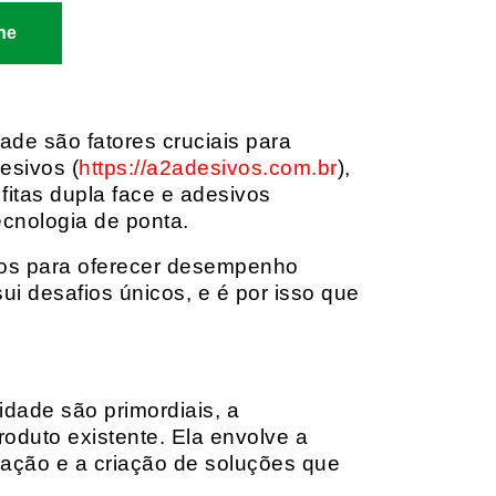
ne
dade são fatores cruciais para
esivos (
https://a2adesivos.com.br
),
itas dupla face e adesivos
ecnologia de ponta.
dos para oferecer desempenho
i desafios únicos, e é por isso que
idade são primordiais, a
oduto existente. Ela envolve a
cação e a criação de soluções que