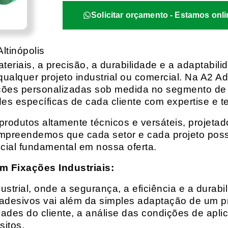
Solicitar orçamento - Estamos onli
ltinópolis
eriais, a precisão, a durabilidade e a adaptabili
qualquer projeto industrial ou comercial. Na A2 Ad
ções personalizadas sob medida no segmento de f
es específicas de cada cliente com expertise e t
rodutos altamente técnicos e versáteis, projeta
mpreendemos que cada setor e cada projeto possu
cial fundamental em nossa oferta.
m Fixações Industriais:
rial, onde a segurança, a eficiência e a durabil
 adesivos vai além da simples adaptação de um pr
es do cliente, a análise das condições de apli
itos.