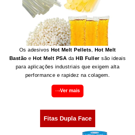
Os adesivos
Hot Melt Pellets
,
Hot Melt
Bastão
e
Hot Melt PSA
da
HB Fuller
são ideais
para aplicações industriais que exigem alta
performance e rapidez na colagem.
Ver mais
Fitas Dupla Face