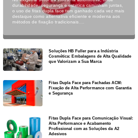
durabilidade, segurança e estética caminham juntas,
o uso de fitas dupla face tem ganhado cada vez mais
destaque como alternativa eficiente e moderna aos
métodos de fixação tradicionais.…
Soluções HB Fuller para a Indústria
Cosmética: Embalagens de Alta Qualidade
que Valorizam a Sua Marca
Fitas Dupla Face para Fachadas ACM:
Fixação de Alta Performance com Garantia
e Segurança
Fitas Dupla Face para Comunicação Visual:
Alta Performance e Acabamento
Profissional com as Soluções da A2
Adesivos