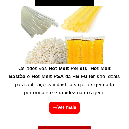
Os adesivos
Hot Melt Pellets
,
Hot Melt
Bastão
e
Hot Melt PSA
da
HB Fuller
são ideais
para aplicações industriais que exigem alta
performance e rapidez na colagem.
Ver mais