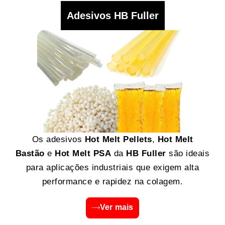
Adesivos HB Fuller
Os adesivos
Hot Melt Pellets
,
Hot Melt
Bastão
e
Hot Melt PSA
da
HB Fuller
são ideais
para aplicações industriais que exigem alta
performance e rapidez na colagem.
Ver mais