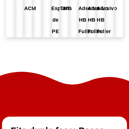
ACM
Espuma
TNT
Adesivo
Adesivo
Adesivo
de
HB
HB
HB
PE
Fuller
Fuller
Fuller