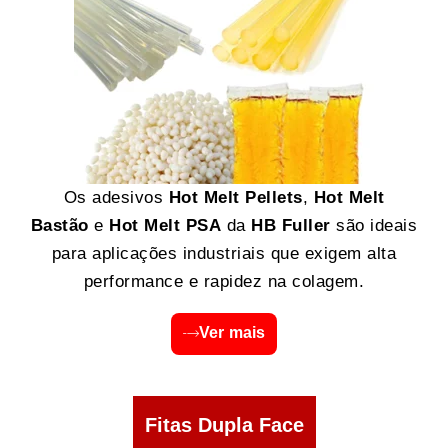
Os adesivos
Hot Melt Pellets
,
Hot Melt
Bastão
e
Hot Melt PSA
da
HB Fuller
são ideais
para aplicações industriais que exigem alta
performance e rapidez na colagem.
Ver mais
Fitas Dupla Face