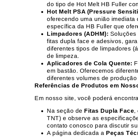
do tipo de Hot Melt HB Fuller com
Hot Melt PSA (Pressure Sensit
oferecendo uma união imediata 
específica da HB Fuller que ofe
Limpadores (ADHM):
Soluções d
fitas dupla face e adesivos, g
diferentes tipos de limpadores (
de limpeza.
Aplicadores de Cola Quente:
F
em bastão. Oferecemos diferent
diferentes volumes de produção 
Referências de Produtos em Nosso 
Em nosso site, você poderá encontra
Na seção de
Fitas Dupla Face
,
TNT) e observe as especificações
contato conosco para discutir 
A página dedicada a
Peças Téc