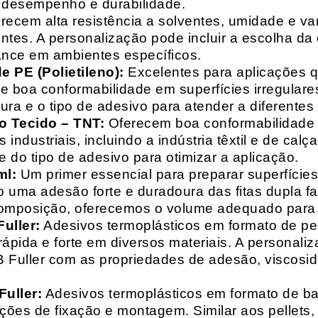
o desempenho e durabilidade.
recem alta resistência a solventes, umidade e va
entes. A personalização pode incluir a escolha da 
ance em ambientes específicos.
 PE (Polietileno):
Excelentes para aplicações 
e boa conformabilidade em superfícies irregulare
a e o tipo de adesivo para atender a diferentes
o Tecido – TNT:
Oferecem boa conformabilidade e
 industriais, incluindo a indústria têxtil e de ca
 do tipo de adesivo para otimizar a aplicação.
ml:
Um primer essencial para preparar superfícies
do uma adesão forte e duradoura das fitas dupla f
composição, oferecemos o volume adequado para 
uller:
Adesivos termoplásticos em formato de pell
ápida e forte em diversos materiais. A personali
HB Fuller com as propriedades de adesão, viscos
uller:
Adesivos termoplásticos em formato de bas
ações de fixação e montagem. Similar aos pellets