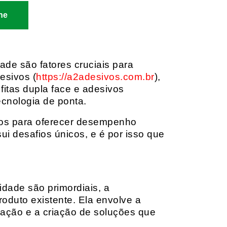
ne
dade são fatores cruciais para
esivos (
https://a2adesivos.com.br
),
itas dupla face e adesivos
ecnologia de ponta.
dos para oferecer desempenho
i desafios únicos, e é por isso que
idade são primordiais, a
oduto existente. Ela envolve a
cação e a criação de soluções que