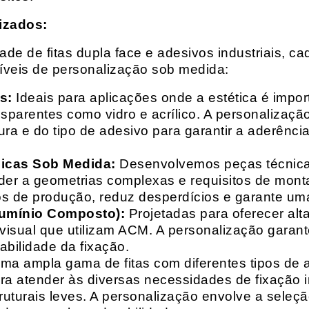
izados:
e de fitas dupla face e adesivos industriais, ca
síveis de personalização sob medida:
s:
Ideais para aplicações onde a estética é impo
ransparentes como vidro e acrílico. A personaliza
ura e do tipo de adesivo para garantir a aderênc
nicas Sob Medida:
Desenvolvemos peças técnicas
nder a geometrias complexas e requisitos de mon
s de produção, reduz desperdícios e garante uma
lumínio Composto):
Projetadas para oferecer alt
isual que utilizam ACM. A personalização garante
abilidade da fixação.
a ampla gama de fitas com diferentes tipos de ade
para atender às diversas necessidades de fixação
uturais leves. A personalização envolve a seleçã