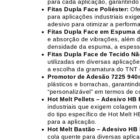
para cada aplicação, garantind
Fitas Dupla Face Poliéster:
Ofe
para aplicações industriais exig
adesivo para otimizar a perform
Fitas Dupla Face em Espuma de
e absorção de vibrações, além d
densidade da espuma, a espessur
Fitas Dupla Face de Tecido Nã
utilizadas em diversas aplicações
a escolha da gramatura do TNT e
Promotor de Adesão 7225 940
plásticos e borrachas, garantin
“personalizável” em termos de 
Hot Melt Pellets – Adesivo HB F
industriais que exigem colagem r
do tipo específico de Hot Melt 
para a aplicação.
Hot Melt Bastão – Adesivo HB F
cola quente para diversas aplic