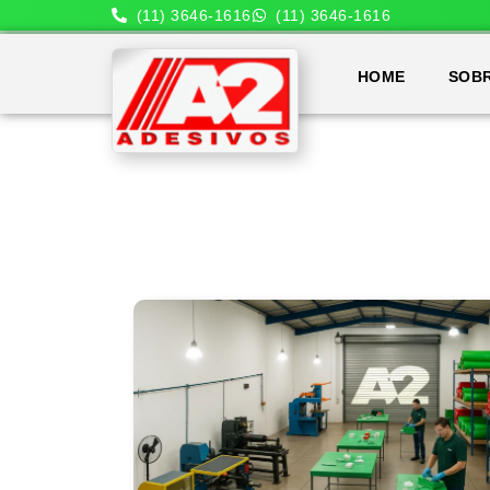
(11) 3646-1616
(11) 3646-1616
HOME
SOB