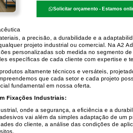
Solicitar orçamento - Estamos onli
acêutica
eriais, a precisão, a durabilidade e a adaptabili
qualquer projeto industrial ou comercial. Na A2 Ad
ções personalizadas sob medida no segmento de f
es específicas de cada cliente com expertise e t
rodutos altamente técnicos e versáteis, projeta
mpreendemos que cada setor e cada projeto possu
cial fundamental em nossa oferta.
m Fixações Industriais:
rial, onde a segurança, a eficiência e a durabil
 adesivos vai além da simples adaptação de um pr
es do cliente, a análise das condições de apli
itos.