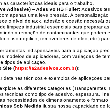
 as características ideais para o trabalho.
ive Adhesive) – Adesivo HB Fuller:
Adesivos ter
com apenas uma leve pressão. A personalização 
rece o nível de tack, adesão e coesão necessários
e limpeza industrial essenciais para preparar as
arantindo a remoção de contaminantes que podem
álcool isopropílico, removedores de óleo, etc.) p
erramentas indispensáveis para a aplicação preci
es modelos de aplicadores, com variações de tem
e tipos de aplicação.
Site (
https://a2adesivos.com.br
):
r detalhes técnicos e exemplos de aplicações p
 explore as diferentes categorias (Transparentes, 
 técnicas como tipo de adesivo, espessura, liner
suas necessidades de dimensionamento e formato 
nicas Sob Medida
ilustra nossa capacidade de fo