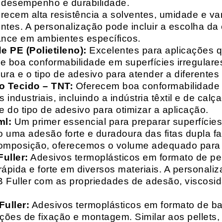
o desempenho e durabilidade.
recem alta resistência a solventes, umidade e va
entes. A personalização pode incluir a escolha da 
ance em ambientes específicos.
 PE (Polietileno):
Excelentes para aplicações 
e boa conformabilidade em superfícies irregulare
a e o tipo de adesivo para atender a diferentes
o Tecido – TNT:
Oferecem boa conformabilidade e
 industriais, incluindo a indústria têxtil e de ca
 do tipo de adesivo para otimizar a aplicação.
ml:
Um primer essencial para preparar superfícies
do uma adesão forte e duradoura das fitas dupla f
composição, oferecemos o volume adequado para 
uller:
Adesivos termoplásticos em formato de pell
ápida e forte em diversos materiais. A personali
HB Fuller com as propriedades de adesão, viscos
uller:
Adesivos termoplásticos em formato de bas
ações de fixação e montagem. Similar aos pellets