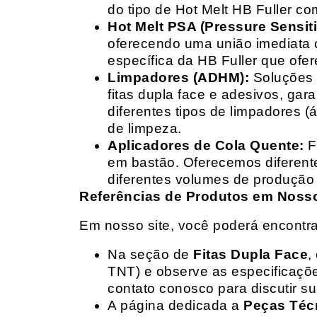
do tipo de Hot Melt HB Fuller com
Hot Melt PSA (Pressure Sensit
oferecendo uma união imediata 
específica da HB Fuller que ofe
Limpadores (ADHM):
Soluções d
fitas dupla face e adesivos, g
diferentes tipos de limpadores (
de limpeza.
Aplicadores de Cola Quente:
F
em bastão. Oferecemos diferent
diferentes volumes de produção 
Referências de Produtos em Nosso 
Em nosso site, você poderá encontra
Na seção de
Fitas Dupla Face
,
TNT) e observe as especificações
contato conosco para discutir 
A página dedicada a
Peças Téc