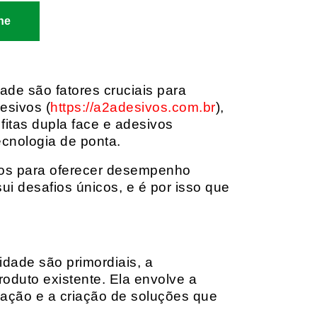
ne
dade são fatores cruciais para
esivos (
https://a2adesivos.com.br
),
itas dupla face e adesivos
ecnologia de ponta.
dos para oferecer desempenho
i desafios únicos, e é por isso que
idade são primordiais, a
oduto existente. Ela envolve a
cação e a criação de soluções que