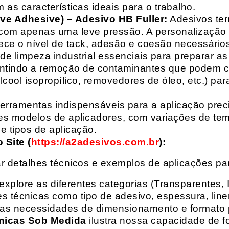
 as características ideais para o trabalho.
ive Adhesive) – Adesivo HB Fuller:
Adesivos ter
com apenas uma leve pressão. A personalização 
rece o nível de tack, adesão e coesão necessários
e limpeza industrial essenciais para preparar as
arantindo a remoção de contaminantes que podem
álcool isopropílico, removedores de óleo, etc.) p
erramentas indispensáveis para a aplicação preci
es modelos de aplicadores, com variações de tem
e tipos de aplicação.
Site (
https://a2adesivos.com.br
):
r detalhes técnicos e exemplos de aplicações p
 explore as diferentes categorias (Transparentes, 
 técnicas como tipo de adesivo, espessura, liner
suas necessidades de dimensionamento e formato 
nicas Sob Medida
ilustra nossa capacidade de fo