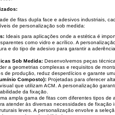
izados:
e de fitas dupla face e adesivos industriais, ca
síveis de personalização sob medida:
s:
Ideais para aplicações onde a estética é impo
ransparentes como vidro e acrílico. A personaliza
ura e do tipo de adesivo para garantir a aderênc
nicas Sob Medida:
Desenvolvemos peças técnicas
nder a geometrias complexas e requisitos de mon
s de produção, reduz desperdícios e garante uma
lumínio Composto):
Projetadas para oferecer alt
isual que utilizam ACM. A personalização garante
abilidade da fixação.
a ampla gama de fitas com diferentes tipos de ade
para atender às diversas necessidades de fixação
uturais leves. A personalização envolve a seleçã