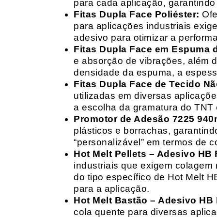
para cada aplicação, garantind
Fitas Dupla Face Poliéster:
Ofe
para aplicações industriais exig
adesivo para otimizar a perform
Fitas Dupla Face em Espuma de
e absorção de vibrações, além d
densidade da espuma, a espessur
Fitas Dupla Face de Tecido Nã
utilizadas em diversas aplicações
a escolha da gramatura do TNT e
Promotor de Adesão 7225 940
plásticos e borrachas, garantin
“personalizável” em termos de 
Hot Melt Pellets – Adesivo HB F
industriais que exigem colagem r
do tipo específico de Hot Melt 
para a aplicação.
Hot Melt Bastão – Adesivo HB F
cola quente para diversas aplic