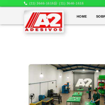
(11) 3646-1616
(11) 3646-1616
HOME
SOB