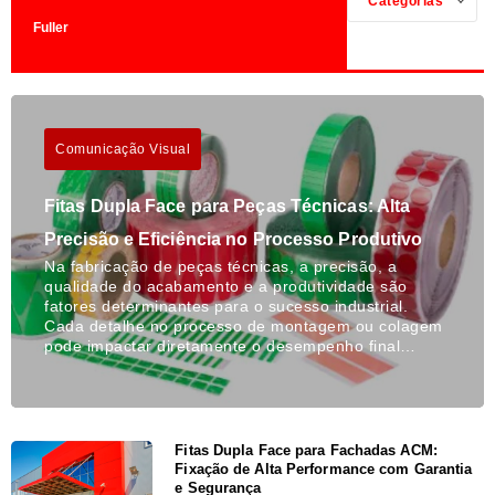
Categorias
Fuller
Comunicação Visual
Fitas Dupla Face para Peças Técnicas: Alta
Precisão e Eficiência no Processo Produtivo
Na fabricação de peças técnicas, a precisão, a
qualidade do acabamento e a produtividade são
fatores determinantes para o sucesso industrial.
Cada detalhe no processo de montagem ou colagem
pode impactar diretamente o desempenho final…
Fitas Dupla Face para Fachadas ACM:
Fixação de Alta Performance com Garantia
e Segurança