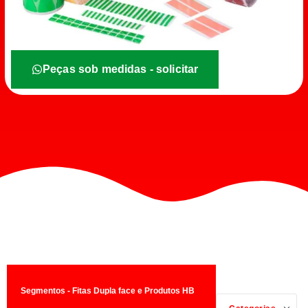
Peças sob medidas - solicitar
Segmentos - Fitas Dupla face e Produtos HB