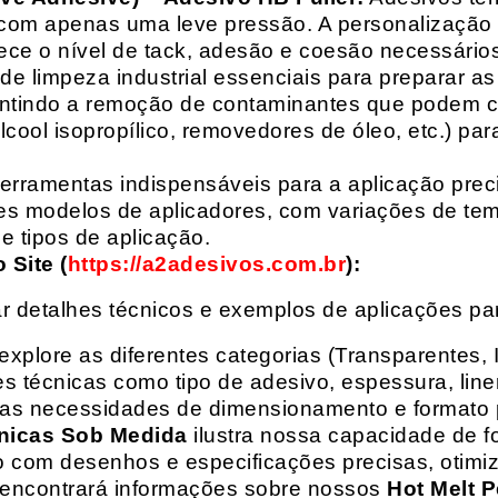
com apenas uma leve pressão. A personalização 
rece o nível de tack, adesão e coesão necessários
e limpeza industrial essenciais para preparar as
arantindo a remoção de contaminantes que podem
álcool isopropílico, removedores de óleo, etc.) p
erramentas indispensáveis para a aplicação preci
es modelos de aplicadores, com variações de tem
e tipos de aplicação.
Site (
https://a2adesivos.com.br
):
r detalhes técnicos e exemplos de aplicações p
 explore as diferentes categorias (Transparentes, 
 técnicas como tipo de adesivo, espessura, liner
suas necessidades de dimensionamento e formato 
nicas Sob Medida
ilustra nossa capacidade de fo
o com desenhos e especificações precisas, otim
 encontrará informações sobre nossos
Hot Melt P