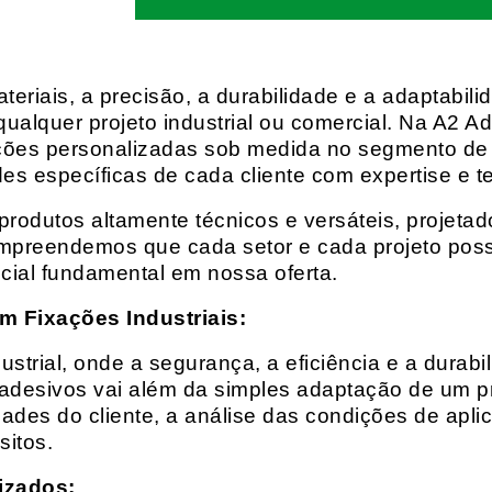
eriais, a precisão, a durabilidade e a adaptabili
qualquer projeto industrial ou comercial. Na A2 Ad
ções personalizadas sob medida no segmento de f
es específicas de cada cliente com expertise e t
rodutos altamente técnicos e versáteis, projeta
mpreendemos que cada setor e cada projeto possu
cial fundamental em nossa oferta.
m Fixações Industriais:
rial, onde a segurança, a eficiência e a durabil
 adesivos vai além da simples adaptação de um pr
es do cliente, a análise das condições de apli
itos.
izados: