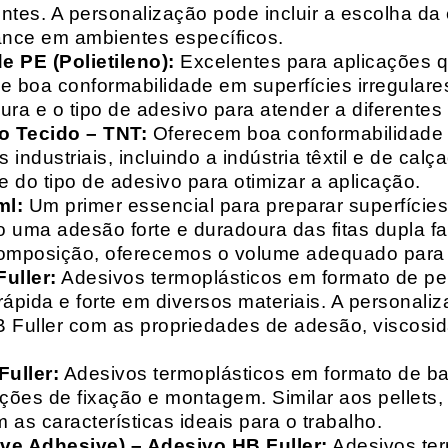
entes. A personalização pode incluir a escolha da 
ance em ambientes específicos.
 PE (Polietileno):
Excelentes para aplicações 
e boa conformabilidade em superfícies irregulare
a e o tipo de adesivo para atender a diferentes
o Tecido – TNT:
Oferecem boa conformabilidade e
 industriais, incluindo a indústria têxtil e de ca
 do tipo de adesivo para otimizar a aplicação.
ml:
Um primer essencial para preparar superfícies
do uma adesão forte e duradoura das fitas dupla f
composição, oferecemos o volume adequado para 
uller:
Adesivos termoplásticos em formato de pell
ápida e forte em diversos materiais. A personali
HB Fuller com as propriedades de adesão, viscos
uller:
Adesivos termoplásticos em formato de bas
ações de fixação e montagem. Similar aos pellets
 as características ideais para o trabalho.
ive Adhesive) – Adesivo HB Fuller:
Adesivos ter