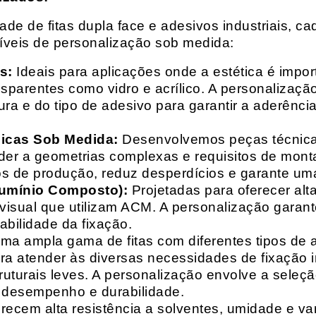
e de fitas dupla face e adesivos industriais, ca
síveis de personalização sob medida:
s:
Ideais para aplicações onde a estética é impo
ransparentes como vidro e acrílico. A personaliza
ura e do tipo de adesivo para garantir a aderênc
nicas Sob Medida:
Desenvolvemos peças técnicas
nder a geometrias complexas e requisitos de mon
s de produção, reduz desperdícios e garante uma
lumínio Composto):
Projetadas para oferecer alt
isual que utilizam ACM. A personalização garante
abilidade da fixação.
a ampla gama de fitas com diferentes tipos de ade
para atender às diversas necessidades de fixação
uturais leves. A personalização envolve a seleçã
o desempenho e durabilidade.
recem alta resistência a solventes, umidade e va