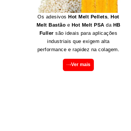
Os adesivos
Hot Melt Pellets
,
Hot
Melt Bastão
e
Hot Melt PSA
da
HB
Fuller
são ideais para aplicações
industriais que exigem alta
performance e rapidez na colagem.
Ver mais