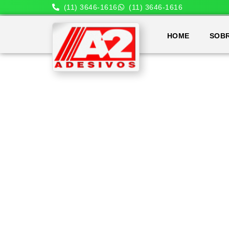
(11) 3646-1616
(11) 3646-1616
HOME
SOB