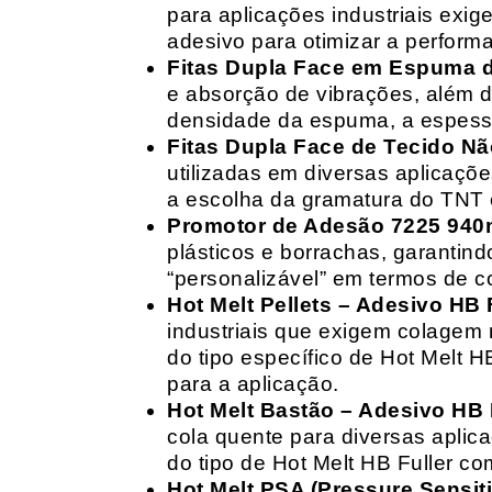
para aplicações industriais exig
adesivo para otimizar a perform
Fitas Dupla Face em Espuma de
e absorção de vibrações, além d
densidade da espuma, a espessur
Fitas Dupla Face de Tecido Nã
utilizadas em diversas aplicações
a escolha da gramatura do TNT e
Promotor de Adesão 7225 940
plásticos e borrachas, garantin
“personalizável” em termos de 
Hot Melt Pellets – Adesivo HB F
industriais que exigem colagem r
do tipo específico de Hot Melt 
para a aplicação.
Hot Melt Bastão – Adesivo HB F
cola quente para diversas aplic
do tipo de Hot Melt HB Fuller com
Hot Melt PSA (Pressure Sensit