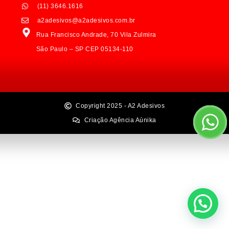
(11) 3646.1616
a2adesivos@a2adesivos.com.br
Rua Francisco Andrade, 70 Vila Zulmira
São Paulo – SP CEP 05134-110
Copyright 2025 - A2 Adesivos
Criação Agência Aúnika