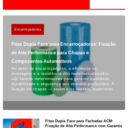
Encarroçadoras
Fitas Dupla Face para Encarroçadoras: Fixação
de Alta Performance para Chapas e
Componentes Automotivos
No setor de encarroçadoras, a eficiência na
montagem e a resistência dos materiais utilizados
são fatores determinantes para garantir qualidade,
durabilidade e segurança aos veículos produzidos. A
fixação de chapas — sejam elas laterais, superiores,
…
Fitas Dupla Face para Fachadas ACM:
Fixação de Alta Performance com Garantia