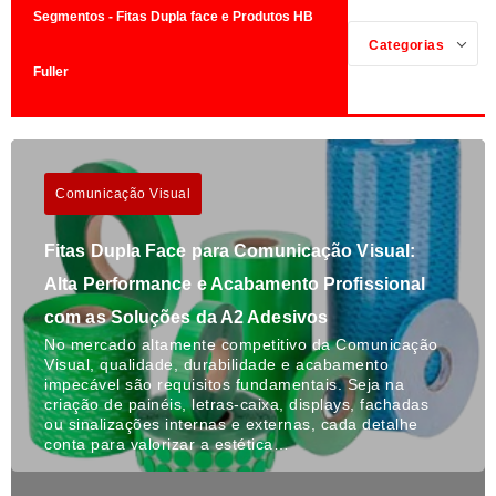
Segmentos - Fitas Dupla face e Produtos HB
Categorias
Fuller
Comunicação Visual
Fitas Dupla Face para Comunicação Visual:
Alta Performance e Acabamento Profissional
com as Soluções da A2 Adesivos
No mercado altamente competitivo da Comunicação
Visual, qualidade, durabilidade e acabamento
impecável são requisitos fundamentais. Seja na
criação de painéis, letras-caixa, displays, fachadas
ou sinalizações internas e externas, cada detalhe
conta para valorizar a estética…