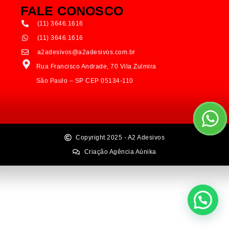
FALE CONOSCO
(11) 3646.1616
(11) 3646.1616
a2adesivos@a2adesivos.com.br
Rua Francisco Andrade, 70 Vila Zulmira
São Paulo – SP CEP 05134-110
Copyright 2025 - A2 Adesivos
Criação Agência Aúnika