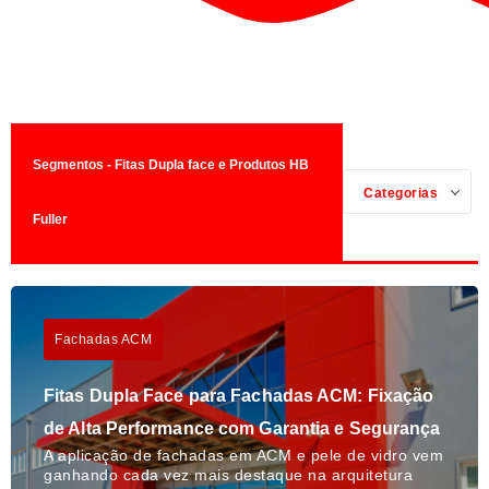
Segmentos - Fitas Dupla face e Produtos HB
Categorias
Fuller
Fachadas ACM
Fitas Dupla Face para Fachadas ACM: Fixação
de Alta Performance com Garantia e Segurança
A aplicação de fachadas em ACM e pele de vidro vem
ganhando cada vez mais destaque na arquitetura