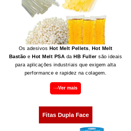
Os adesivos
Hot Melt Pellets
,
Hot Melt
Bastão
e
Hot Melt PSA
da
HB Fuller
são ideais
para aplicações industriais que exigem alta
performance e rapidez na colagem.
Ver mais
Fitas Dupla Face