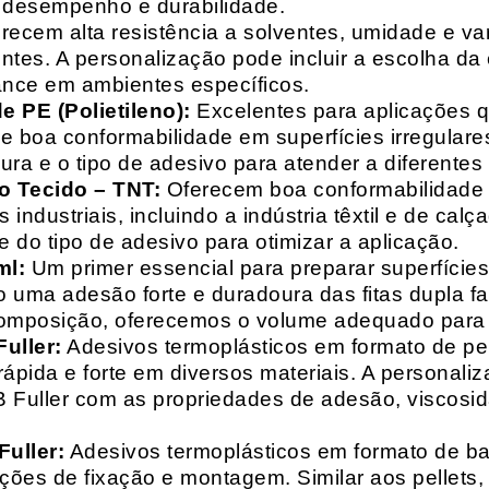
o desempenho e durabilidade.
recem alta resistência a solventes, umidade e va
entes. A personalização pode incluir a escolha da 
ance em ambientes específicos.
 PE (Polietileno):
Excelentes para aplicações 
e boa conformabilidade em superfícies irregulare
a e o tipo de adesivo para atender a diferentes
o Tecido – TNT:
Oferecem boa conformabilidade e
 industriais, incluindo a indústria têxtil e de ca
 do tipo de adesivo para otimizar a aplicação.
ml:
Um primer essencial para preparar superfícies
do uma adesão forte e duradoura das fitas dupla f
composição, oferecemos o volume adequado para 
uller:
Adesivos termoplásticos em formato de pell
ápida e forte em diversos materiais. A personali
HB Fuller com as propriedades de adesão, viscos
uller:
Adesivos termoplásticos em formato de bas
ações de fixação e montagem. Similar aos pellets