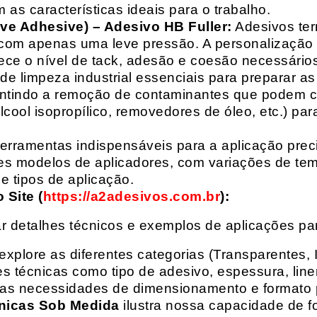
 as características ideais para o trabalho.
ive Adhesive) – Adesivo HB Fuller:
Adesivos ter
com apenas uma leve pressão. A personalização 
rece o nível de tack, adesão e coesão necessários
e limpeza industrial essenciais para preparar as
arantindo a remoção de contaminantes que podem
álcool isopropílico, removedores de óleo, etc.) p
erramentas indispensáveis para a aplicação preci
es modelos de aplicadores, com variações de tem
e tipos de aplicação.
Site (
https://a2adesivos.com.br
):
r detalhes técnicos e exemplos de aplicações p
 explore as diferentes categorias (Transparentes, 
 técnicas como tipo de adesivo, espessura, liner
suas necessidades de dimensionamento e formato 
nicas Sob Medida
ilustra nossa capacidade de fo