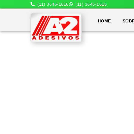
(11) 3646-1616
(11) 3646-1616
HOME
SOB