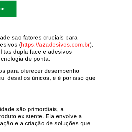
ne
dade são fatores cruciais para
esivos (
https://a2adesivos.com.br
),
itas dupla face e adesivos
ecnologia de ponta.
dos para oferecer desempenho
i desafios únicos, e é por isso que
idade são primordiais, a
oduto existente. Ela envolve a
cação e a criação de soluções que