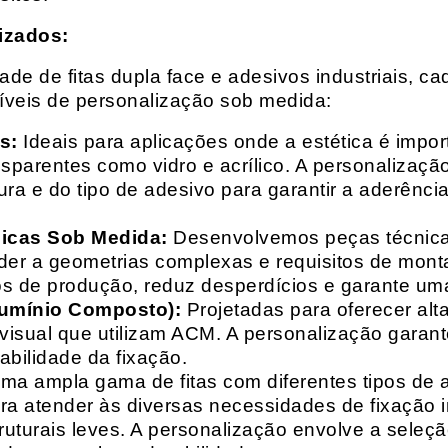
izados:
e de fitas dupla face e adesivos industriais, ca
síveis de personalização sob medida:
s:
Ideais para aplicações onde a estética é impo
ransparentes como vidro e acrílico. A personaliza
ura e do tipo de adesivo para garantir a aderênc
nicas Sob Medida:
Desenvolvemos peças técnicas
nder a geometrias complexas e requisitos de mon
s de produção, reduz desperdícios e garante uma
lumínio Composto):
Projetadas para oferecer alt
isual que utilizam ACM. A personalização garante
abilidade da fixação.
a ampla gama de fitas com diferentes tipos de ade
para atender às diversas necessidades de fixação
uturais leves. A personalização envolve a seleçã