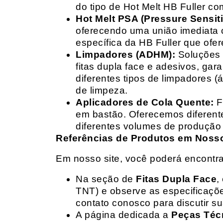
do tipo de Hot Melt HB Fuller com
Hot Melt PSA (Pressure Sensit
oferecendo uma união imediata 
específica da HB Fuller que ofe
Limpadores (ADHM):
Soluções d
fitas dupla face e adesivos, g
diferentes tipos de limpadores (
de limpeza.
Aplicadores de Cola Quente:
F
em bastão. Oferecemos diferent
diferentes volumes de produção 
Referências de Produtos em Nosso 
Em nosso site, você poderá encontra
Na seção de
Fitas Dupla Face
,
TNT) e observe as especificações
contato conosco para discutir 
A página dedicada a
Peças Téc