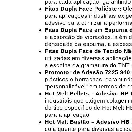
para cada aplicação, garantind
Fitas Dupla Face Poliéster:
Ofe
para aplicações industriais exig
adesivo para otimizar a perform
Fitas Dupla Face em Espuma de
e absorção de vibrações, além d
densidade da espuma, a espessur
Fitas Dupla Face de Tecido Nã
utilizadas em diversas aplicações
a escolha da gramatura do TNT e
Promotor de Adesão 7225 940
plásticos e borrachas, garantin
“personalizável” em termos de 
Hot Melt Pellets – Adesivo HB F
industriais que exigem colagem r
do tipo específico de Hot Melt 
para a aplicação.
Hot Melt Bastão – Adesivo HB F
cola quente para diversas aplic