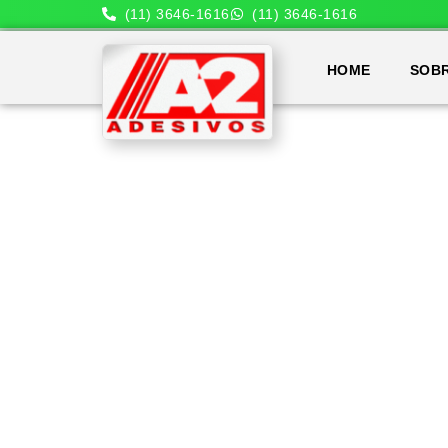
(11) 3646-1616
(11) 3646-1616
HOME
SOB