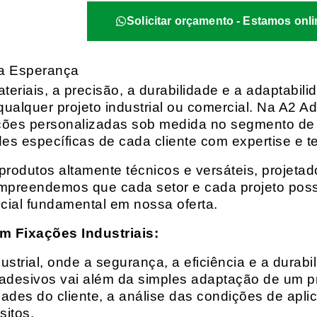
Solicitar orçamento - Estamos onli
da Esperança
eriais, a precisão, a durabilidade e a adaptabili
qualquer projeto industrial ou comercial. Na A2 Ad
ções personalizadas sob medida no segmento de f
es específicas de cada cliente com expertise e t
rodutos altamente técnicos e versáteis, projeta
mpreendemos que cada setor e cada projeto possu
cial fundamental em nossa oferta.
m Fixações Industriais:
rial, onde a segurança, a eficiência e a durabil
 adesivos vai além da simples adaptação de um pr
es do cliente, a análise das condições de apli
itos.