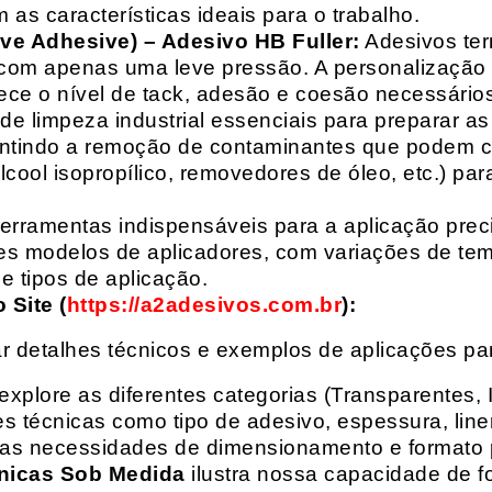
 as características ideais para o trabalho.
ive Adhesive) – Adesivo HB Fuller:
Adesivos ter
com apenas uma leve pressão. A personalização 
rece o nível de tack, adesão e coesão necessários
e limpeza industrial essenciais para preparar as
arantindo a remoção de contaminantes que podem
álcool isopropílico, removedores de óleo, etc.) p
erramentas indispensáveis para a aplicação preci
es modelos de aplicadores, com variações de tem
e tipos de aplicação.
Site (
https://a2adesivos.com.br
):
r detalhes técnicos e exemplos de aplicações p
 explore as diferentes categorias (Transparentes, 
 técnicas como tipo de adesivo, espessura, liner
suas necessidades de dimensionamento e formato 
nicas Sob Medida
ilustra nossa capacidade de fo