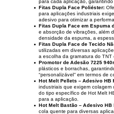
para cada aplicação, garantind
Fitas Dupla Face Poliéster:
Ofe
para aplicações industriais exig
adesivo para otimizar a perform
Fitas Dupla Face em Espuma de
e absorção de vibrações, além d
densidade da espuma, a espessur
Fitas Dupla Face de Tecido Nã
utilizadas em diversas aplicações
a escolha da gramatura do TNT e
Promotor de Adesão 7225 940
plásticos e borrachas, garantin
“personalizável” em termos de 
Hot Melt Pellets – Adesivo HB F
industriais que exigem colagem r
do tipo específico de Hot Melt 
para a aplicação.
Hot Melt Bastão – Adesivo HB F
cola quente para diversas aplic