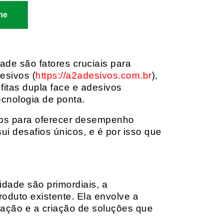
ne
dade são fatores cruciais para
esivos (
https://a2adesivos.com.br
),
itas dupla face e adesivos
ecnologia de ponta.
dos para oferecer desempenho
i desafios únicos, e é por isso que
idade são primordiais, a
oduto existente. Ela envolve a
cação e a criação de soluções que