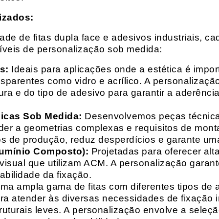
izados:
e de fitas dupla face e adesivos industriais, ca
síveis de personalização sob medida:
s:
Ideais para aplicações onde a estética é impo
ransparentes como vidro e acrílico. A personaliza
ura e do tipo de adesivo para garantir a aderênc
nicas Sob Medida:
Desenvolvemos peças técnicas
nder a geometrias complexas e requisitos de mon
s de produção, reduz desperdícios e garante uma
lumínio Composto):
Projetadas para oferecer alt
isual que utilizam ACM. A personalização garante
abilidade da fixação.
a ampla gama de fitas com diferentes tipos de ade
para atender às diversas necessidades de fixação
uturais leves. A personalização envolve a seleçã