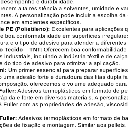
o desempenho e durabilidade.
recem alta resistência a solventes, umidade e va
entes. A personalização pode incluir a escolha da 
ance em ambientes específicos.
 PE (Polietileno):
Excelentes para aplicações 
e boa conformabilidade em superfícies irregulare
a e o tipo de adesivo para atender a diferentes
o Tecido – TNT:
Oferecem boa conformabilidade e
 industriais, incluindo a indústria têxtil e de ca
 do tipo de adesivo para otimizar a aplicação.
ml:
Um primer essencial para preparar superfícies
do uma adesão forte e duradoura das fitas dupla f
composição, oferecemos o volume adequado para 
uller:
Adesivos termoplásticos em formato de pell
ápida e forte em diversos materiais. A personali
HB Fuller com as propriedades de adesão, viscos
uller:
Adesivos termoplásticos em formato de bas
ações de fixação e montagem. Similar aos pellets