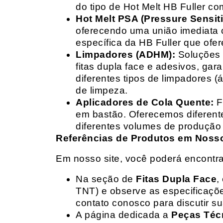
do tipo de Hot Melt HB Fuller com
Hot Melt PSA (Pressure Sensit
oferecendo uma união imediata 
específica da HB Fuller que ofe
Limpadores (ADHM):
Soluções d
fitas dupla face e adesivos, g
diferentes tipos de limpadores (
de limpeza.
Aplicadores de Cola Quente:
F
em bastão. Oferecemos diferent
diferentes volumes de produção 
Referências de Produtos em Nosso 
Em nosso site, você poderá encontra
Na seção de
Fitas Dupla Face
,
TNT) e observe as especificações
contato conosco para discutir 
A página dedicada a
Peças Téc