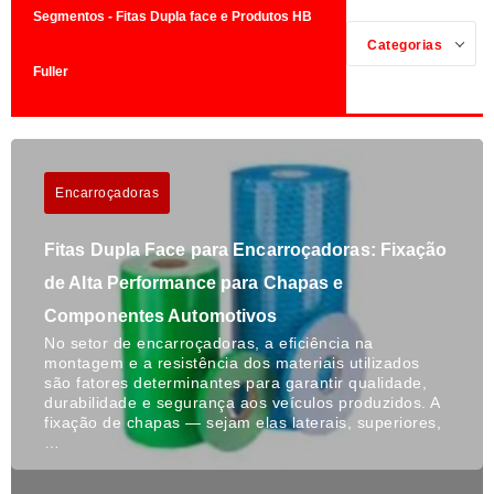
Segmentos - Fitas Dupla face e Produtos HB
Categorias
Fuller
Encarroçadoras
Fitas Dupla Face para Encarroçadoras: Fixação
de Alta Performance para Chapas e
Componentes Automotivos
No setor de encarroçadoras, a eficiência na
montagem e a resistência dos materiais utilizados
são fatores determinantes para garantir qualidade,
durabilidade e segurança aos veículos produzidos. A
fixação de chapas — sejam elas laterais, superiores,
…