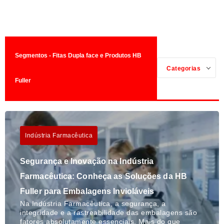
Segmentos - Fitas Dupla face e Produtos HB
Categorias
Fuller
Indústria Farmacêutica
Segurança e Inovação na Indústria
Farmacêutica: Conheça as Soluções da HB
Fuller para Embalagens Invioláveis
Na Indústria Farmacêutica, a segurança, a
integridade e a rastreabilidade das embalagens são
fatores absolutamente essenciais. Mais do que