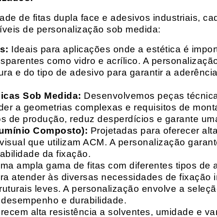
e de fitas dupla face e adesivos industriais, ca
síveis de personalização sob medida:
s:
Ideais para aplicações onde a estética é impo
ransparentes como vidro e acrílico. A personaliza
ura e do tipo de adesivo para garantir a aderênc
nicas Sob Medida:
Desenvolvemos peças técnicas
nder a geometrias complexas e requisitos de mon
s de produção, reduz desperdícios e garante uma
lumínio Composto):
Projetadas para oferecer alt
isual que utilizam ACM. A personalização garante
abilidade da fixação.
a ampla gama de fitas com diferentes tipos de ade
para atender às diversas necessidades de fixação
uturais leves. A personalização envolve a seleçã
o desempenho e durabilidade.
recem alta resistência a solventes, umidade e va