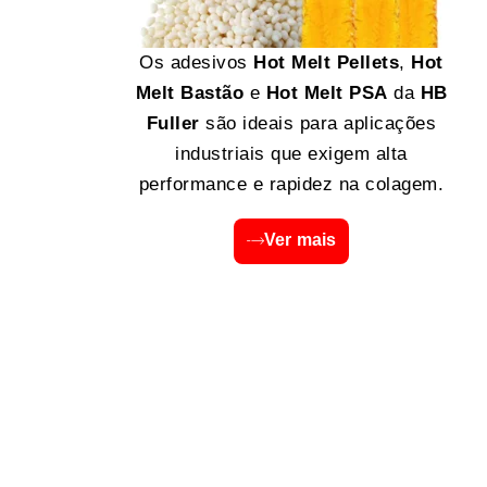
Os adesivos
Hot Melt Pellets
,
Hot
Melt Bastão
e
Hot Melt PSA
da
HB
Fuller
são ideais para aplicações
industriais que exigem alta
performance e rapidez na colagem.
Ver mais