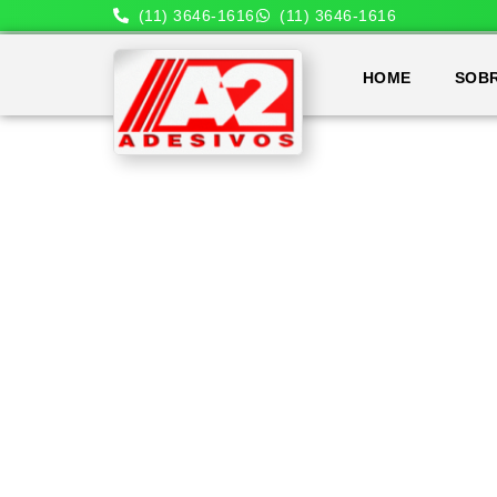
(11) 3646-1616
(11) 3646-1616
HOME
SOB