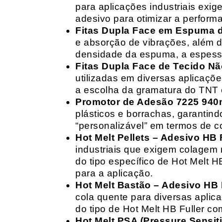
para aplicações industriais exig
adesivo para otimizar a perform
Fitas Dupla Face em Espuma de
e absorção de vibrações, além d
densidade da espuma, a espessur
Fitas Dupla Face de Tecido Nã
utilizadas em diversas aplicações
a escolha da gramatura do TNT e
Promotor de Adesão 7225 940
plásticos e borrachas, garantin
“personalizável” em termos de 
Hot Melt Pellets – Adesivo HB F
industriais que exigem colagem r
do tipo específico de Hot Melt 
para a aplicação.
Hot Melt Bastão – Adesivo HB F
cola quente para diversas aplic
do tipo de Hot Melt HB Fuller com
Hot Melt PSA (Pressure Sensit