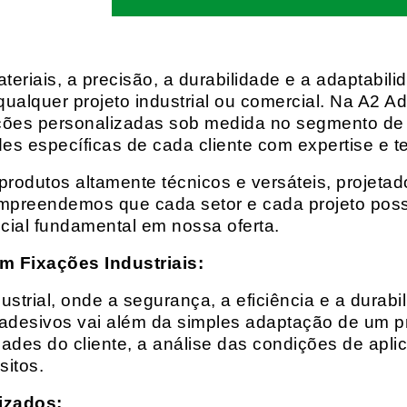
eriais, a precisão, a durabilidade e a adaptabili
qualquer projeto industrial ou comercial. Na A2 Ad
ções personalizadas sob medida no segmento de f
es específicas de cada cliente com expertise e t
rodutos altamente técnicos e versáteis, projeta
mpreendemos que cada setor e cada projeto possu
cial fundamental em nossa oferta.
m Fixações Industriais:
rial, onde a segurança, a eficiência e a durabil
 adesivos vai além da simples adaptação de um pr
es do cliente, a análise das condições de apli
itos.
izados: