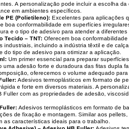
entes. A personalização pode incluir a escolha da 
ance em ambientes específicos.
 PE (Polietileno):
Excelentes para aplicações 
e boa conformabilidade em superfícies irregulare
a e o tipo de adesivo para atender a diferentes
o Tecido – TNT:
Oferecem boa conformabilidade e
 industriais, incluindo a indústria têxtil e de ca
 do tipo de adesivo para otimizar a aplicação.
ml:
Um primer essencial para preparar superfícies
do uma adesão forte e duradoura das fitas dupla f
composição, oferecemos o volume adequado para 
uller:
Adesivos termoplásticos em formato de pell
ápida e forte em diversos materiais. A personali
HB Fuller com as propriedades de adesão, viscos
uller:
Adesivos termoplásticos em formato de bas
ações de fixação e montagem. Similar aos pellets
 as características ideais para o trabalho.
ive Adhesive) – Adesivo HB Fuller:
Adesivos ter