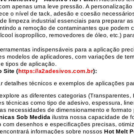
com apenas uma leve pressão. A personalização 
rece o nível de tack, adesão e coesão necessários
e limpeza industrial essenciais para preparar as
arantindo a remoção de contaminantes que podem
álcool isopropílico, removedores de óleo, etc.) p
erramentas indispensáveis para a aplicação preci
es modelos de aplicadores, com variações de tem
e tipos de aplicação.
Site (
https://a2adesivos.com.br
):
r detalhes técnicos e exemplos de aplicações p
 explore as diferentes categorias (Transparentes, 
 técnicas como tipo de adesivo, espessura, liner
suas necessidades de dimensionamento e formato 
nicas Sob Medida
ilustra nossa capacidade de fo
o com desenhos e especificações precisas, otim
 encontrará informações sobre nossos
Hot Melt P