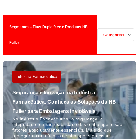
Segmentos - Fitas Dupla face e Produtos HB
Categorias
Fuller
Indústria Farmacêutica
Segurança e Inovação na Indústria
Farmacêutica: Conheça as Soluções da HB
Fuller para Embalagens Invioláveis
Na Indústria Farmacêutica, a segurança, a
integridade e a rastreabilidade das embalagens são
fatores absolutamente essenciais. Mais do que
proteger o conteúdo, as embalagens precisam