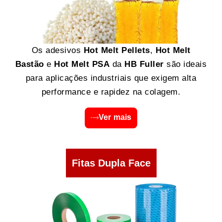
Os adesivos
Hot Melt Pellets
,
Hot Melt
Bastão
e
Hot Melt PSA
da
HB Fuller
são ideais
para aplicações industriais que exigem alta
performance e rapidez na colagem.
Ver mais
Fitas Dupla Face