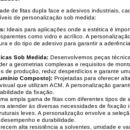
e de fitas dupla face e adesivos industriais, ca
síveis de personalização sob medida:
s:
Ideais para aplicações onde a estética é impo
ransparentes como vidro e acrílico. A personaliza
ura e do tipo de adesivo para garantir a aderênc
nicas Sob Medida:
Desenvolvemos peças técnicas
nder a geometrias complexas e requisitos de mon
s de produção, reduz desperdícios e garante uma
lumínio Composto):
Projetadas para oferecer alt
isual que utilizam ACM. A personalização garante
abilidade da fixação.
a ampla gama de fitas com diferentes tipos de ade
para atender às diversas necessidades de fixação
uturais leves. A personalização envolve a seleçã
o desempenho e durabilidade.
recem alta resistência a solventes, umidade e va