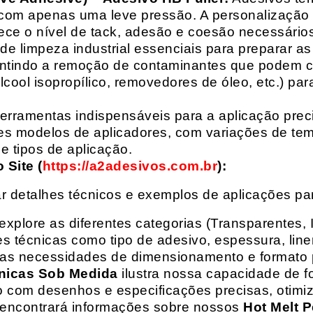
com apenas uma leve pressão. A personalização 
rece o nível de tack, adesão e coesão necessários
e limpeza industrial essenciais para preparar as
arantindo a remoção de contaminantes que podem
álcool isopropílico, removedores de óleo, etc.) p
erramentas indispensáveis para a aplicação preci
es modelos de aplicadores, com variações de tem
e tipos de aplicação.
Site (
https://a2adesivos.com.br
):
r detalhes técnicos e exemplos de aplicações p
 explore as diferentes categorias (Transparentes, 
 técnicas como tipo de adesivo, espessura, liner
suas necessidades de dimensionamento e formato 
nicas Sob Medida
ilustra nossa capacidade de fo
o com desenhos e especificações precisas, otim
 encontrará informações sobre nossos
Hot Melt P