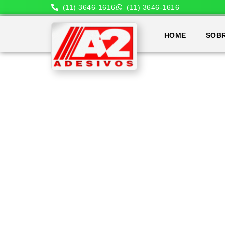
(11) 3646-1616
(11) 3646-1616
HOME
SOB