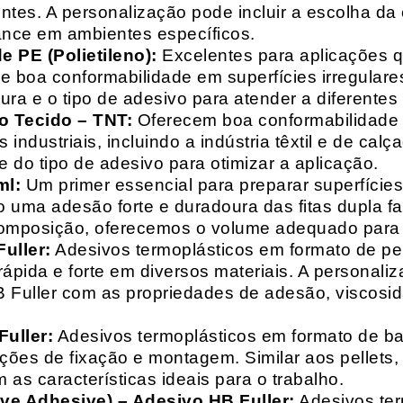
entes. A personalização pode incluir a escolha da 
ance em ambientes específicos.
 PE (Polietileno):
Excelentes para aplicações 
e boa conformabilidade em superfícies irregulare
a e o tipo de adesivo para atender a diferentes
o Tecido – TNT:
Oferecem boa conformabilidade e
 industriais, incluindo a indústria têxtil e de ca
 do tipo de adesivo para otimizar a aplicação.
ml:
Um primer essencial para preparar superfícies
do uma adesão forte e duradoura das fitas dupla f
composição, oferecemos o volume adequado para 
uller:
Adesivos termoplásticos em formato de pell
ápida e forte em diversos materiais. A personali
HB Fuller com as propriedades de adesão, viscos
uller:
Adesivos termoplásticos em formato de bas
ações de fixação e montagem. Similar aos pellets
 as características ideais para o trabalho.
ive Adhesive) – Adesivo HB Fuller:
Adesivos ter