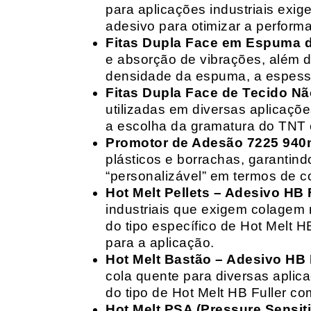
para aplicações industriais exig
adesivo para otimizar a perform
Fitas Dupla Face em Espuma de
e absorção de vibrações, além d
densidade da espuma, a espessur
Fitas Dupla Face de Tecido Nã
utilizadas em diversas aplicações
a escolha da gramatura do TNT e
Promotor de Adesão 7225 940
plásticos e borrachas, garantin
“personalizável” em termos de 
Hot Melt Pellets – Adesivo HB F
industriais que exigem colagem r
do tipo específico de Hot Melt 
para a aplicação.
Hot Melt Bastão – Adesivo HB F
cola quente para diversas aplic
do tipo de Hot Melt HB Fuller com
Hot Melt PSA (Pressure Sensit