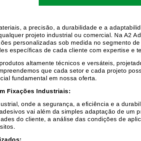
eriais, a precisão, a durabilidade e a adaptabili
qualquer projeto industrial ou comercial. Na A2 Ad
ções personalizadas sob medida no segmento de f
es específicas de cada cliente com expertise e t
rodutos altamente técnicos e versáteis, projeta
mpreendemos que cada setor e cada projeto possu
cial fundamental em nossa oferta.
m Fixações Industriais:
rial, onde a segurança, a eficiência e a durabil
 adesivos vai além da simples adaptação de um pr
es do cliente, a análise das condições de apli
itos.
izados: