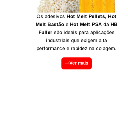
Os adesivos
Hot Melt Pellets
,
Hot
Melt Bastão
e
Hot Melt PSA
da
HB
Fuller
são ideais para aplicações
industriais que exigem alta
performance e rapidez na colagem.
Ver mais