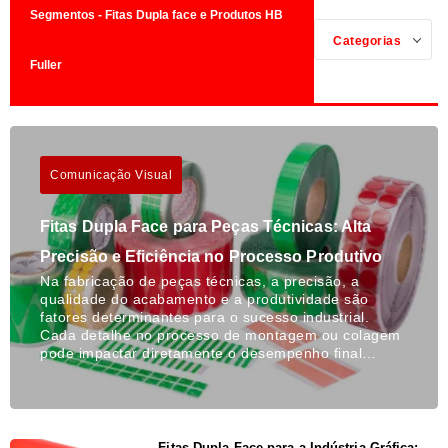
Segmentos - Fitas Dupla face e Produtos HB
Categorias
Fuller
Comunicação Visual
Fitas Dupla Face para Peças Técnicas: Alta
Precisão e Eficiência no Processo Produtivo
Na fabricação de peças técnicas, a precisão, a
qualidade do acabamento e a produtividade são
fatores determinantes para o sucesso industrial.
Cada detalhe no processo de montagem ou colagem
pode impactar diretamente o desempenho final…
Fitas Dupla Face para a Indústria Gráfica: