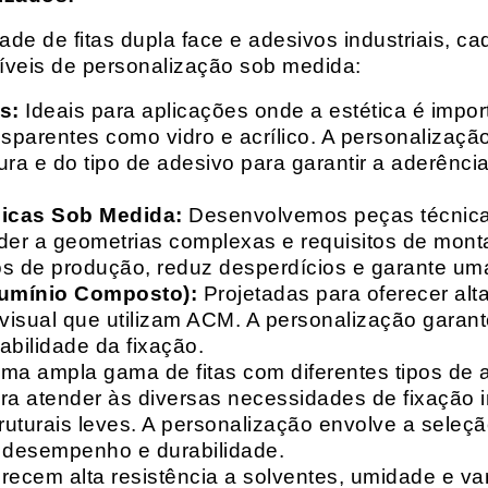
e de fitas dupla face e adesivos industriais, ca
síveis de personalização sob medida:
s:
Ideais para aplicações onde a estética é impo
ransparentes como vidro e acrílico. A personaliza
ura e do tipo de adesivo para garantir a aderênc
nicas Sob Medida:
Desenvolvemos peças técnicas
nder a geometrias complexas e requisitos de mon
s de produção, reduz desperdícios e garante uma
lumínio Composto):
Projetadas para oferecer alt
isual que utilizam ACM. A personalização garante
abilidade da fixação.
a ampla gama de fitas com diferentes tipos de ade
para atender às diversas necessidades de fixação
uturais leves. A personalização envolve a seleçã
o desempenho e durabilidade.
recem alta resistência a solventes, umidade e va