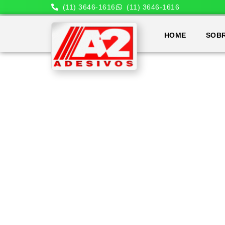
(11) 3646-1616
(11) 3646-1616
HOME
SOB