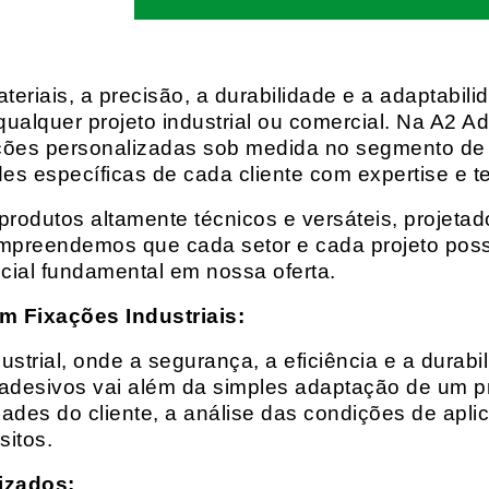
eriais, a precisão, a durabilidade e a adaptabili
qualquer projeto industrial ou comercial. Na A2 Ad
ções personalizadas sob medida no segmento de f
es específicas de cada cliente com expertise e t
rodutos altamente técnicos e versáteis, projeta
mpreendemos que cada setor e cada projeto possu
cial fundamental em nossa oferta.
m Fixações Industriais:
rial, onde a segurança, a eficiência e a durabil
 adesivos vai além da simples adaptação de um pr
es do cliente, a análise das condições de apli
itos.
izados: