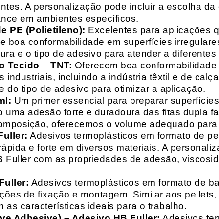
entes. A personalização pode incluir a escolha da 
ance em ambientes específicos.
 PE (Polietileno):
Excelentes para aplicações 
e boa conformabilidade em superfícies irregulare
a e o tipo de adesivo para atender a diferentes
o Tecido – TNT:
Oferecem boa conformabilidade e
 industriais, incluindo a indústria têxtil e de ca
 do tipo de adesivo para otimizar a aplicação.
ml:
Um primer essencial para preparar superfícies
do uma adesão forte e duradoura das fitas dupla f
composição, oferecemos o volume adequado para 
uller:
Adesivos termoplásticos em formato de pell
ápida e forte em diversos materiais. A personali
HB Fuller com as propriedades de adesão, viscos
uller:
Adesivos termoplásticos em formato de bas
ações de fixação e montagem. Similar aos pellets
 as características ideais para o trabalho.
ive Adhesive) – Adesivo HB Fuller:
Adesivos ter