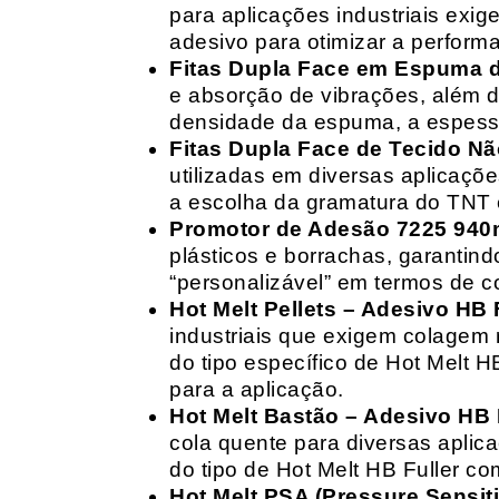
para aplicações industriais exig
adesivo para otimizar a perform
Fitas Dupla Face em Espuma de
e absorção de vibrações, além d
densidade da espuma, a espessur
Fitas Dupla Face de Tecido Nã
utilizadas em diversas aplicações
a escolha da gramatura do TNT e
Promotor de Adesão 7225 940
plásticos e borrachas, garantin
“personalizável” em termos de 
Hot Melt Pellets – Adesivo HB F
industriais que exigem colagem r
do tipo específico de Hot Melt 
para a aplicação.
Hot Melt Bastão – Adesivo HB F
cola quente para diversas aplic
do tipo de Hot Melt HB Fuller com
Hot Melt PSA (Pressure Sensit