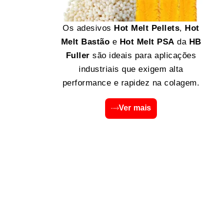
Os adesivos
Hot Melt Pellets
,
Hot
Melt Bastão
e
Hot Melt PSA
da
HB
Fuller
são ideais para aplicações
industriais que exigem alta
performance e rapidez na colagem.
Ver mais