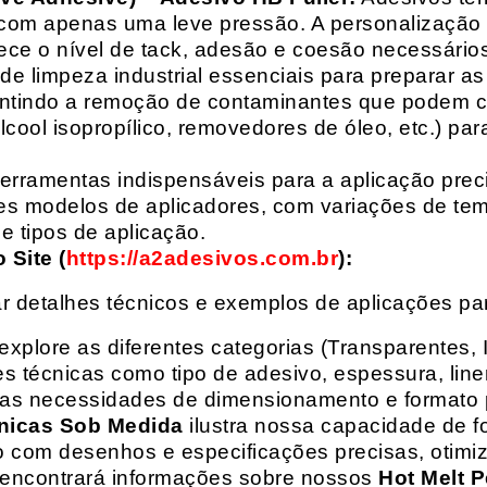
com apenas uma leve pressão. A personalização 
rece o nível de tack, adesão e coesão necessários
e limpeza industrial essenciais para preparar as
arantindo a remoção de contaminantes que podem
álcool isopropílico, removedores de óleo, etc.) p
erramentas indispensáveis para a aplicação preci
es modelos de aplicadores, com variações de tem
e tipos de aplicação.
Site (
https://a2adesivos.com.br
):
r detalhes técnicos e exemplos de aplicações p
 explore as diferentes categorias (Transparentes, 
 técnicas como tipo de adesivo, espessura, liner
suas necessidades de dimensionamento e formato 
nicas Sob Medida
ilustra nossa capacidade de fo
o com desenhos e especificações precisas, otim
 encontrará informações sobre nossos
Hot Melt P