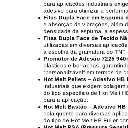
para aplicações industriais exig
adesivo para otimizar a perform
Fitas Dupla Face em Espuma de
e absorção de vibrações, além d
densidade da espuma, a espessur
Fitas Dupla Face de Tecido Nã
utilizadas em diversas aplicações
a escolha da gramatura do TNT e
Promotor de Adesão 7225 940
plásticos e borrachas, garantin
“personalizável” em termos de 
Hot Melt Pellets – Adesivo HB F
industriais que exigem colagem r
do tipo específico de Hot Melt 
para a aplicação.
Hot Melt Bastão – Adesivo HB F
cola quente para diversas aplic
do tipo de Hot Melt HB Fuller com
Hot Melt PSA (Pressure Sensit