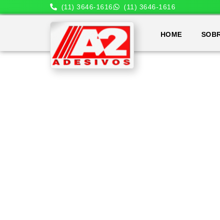
(11) 3646-1616
(11) 3646-1616
HOME
SOB