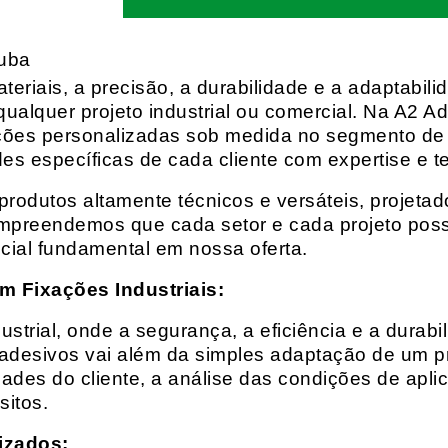
tuba
eriais, a precisão, a durabilidade e a adaptabili
qualquer projeto industrial ou comercial. Na A2 Ad
ções personalizadas sob medida no segmento de f
es específicas de cada cliente com expertise e t
rodutos altamente técnicos e versáteis, projeta
mpreendemos que cada setor e cada projeto possu
cial fundamental em nossa oferta.
m Fixações Industriais:
rial, onde a segurança, a eficiência e a durabil
 adesivos vai além da simples adaptação de um pr
es do cliente, a análise das condições de apli
itos.
izados: