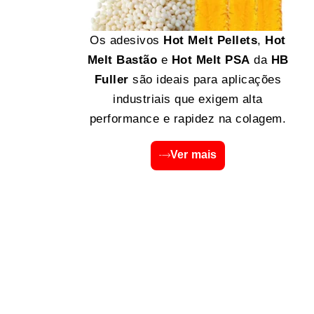
Os adesivos
Hot Melt Pellets
,
Hot
Melt Bastão
e
Hot Melt PSA
da
HB
Fuller
são ideais para aplicações
industriais que exigem alta
performance e rapidez na colagem.
Ver mais