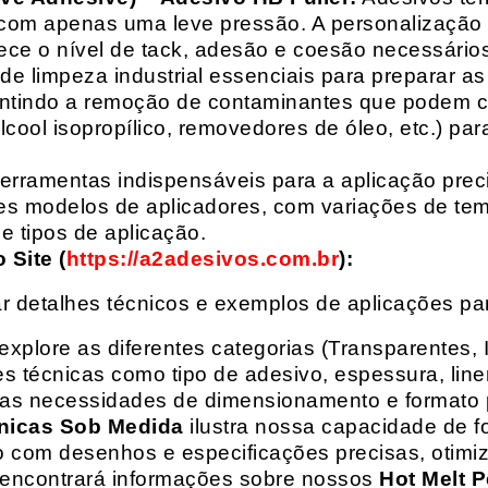
com apenas uma leve pressão. A personalização 
rece o nível de tack, adesão e coesão necessários
e limpeza industrial essenciais para preparar as
arantindo a remoção de contaminantes que podem
álcool isopropílico, removedores de óleo, etc.) p
erramentas indispensáveis para a aplicação preci
es modelos de aplicadores, com variações de tem
e tipos de aplicação.
Site (
https://a2adesivos.com.br
):
r detalhes técnicos e exemplos de aplicações p
 explore as diferentes categorias (Transparentes, 
 técnicas como tipo de adesivo, espessura, liner
suas necessidades de dimensionamento e formato 
nicas Sob Medida
ilustra nossa capacidade de fo
o com desenhos e especificações precisas, otim
 encontrará informações sobre nossos
Hot Melt P