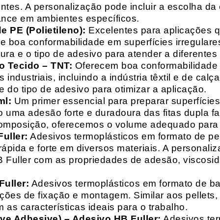
entes. A personalização pode incluir a escolha da 
ance em ambientes específicos.
 PE (Polietileno):
Excelentes para aplicações 
e boa conformabilidade em superfícies irregulare
a e o tipo de adesivo para atender a diferentes
o Tecido – TNT:
Oferecem boa conformabilidade e
 industriais, incluindo a indústria têxtil e de ca
 do tipo de adesivo para otimizar a aplicação.
ml:
Um primer essencial para preparar superfícies
do uma adesão forte e duradoura das fitas dupla f
composição, oferecemos o volume adequado para 
uller:
Adesivos termoplásticos em formato de pell
ápida e forte em diversos materiais. A personali
HB Fuller com as propriedades de adesão, viscos
uller:
Adesivos termoplásticos em formato de bas
ações de fixação e montagem. Similar aos pellets
 as características ideais para o trabalho.
ive Adhesive) – Adesivo HB Fuller:
Adesivos ter