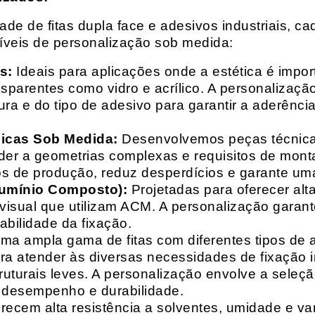
e de fitas dupla face e adesivos industriais, ca
síveis de personalização sob medida:
s:
Ideais para aplicações onde a estética é impo
ransparentes como vidro e acrílico. A personaliza
ura e do tipo de adesivo para garantir a aderênc
nicas Sob Medida:
Desenvolvemos peças técnicas
nder a geometrias complexas e requisitos de mon
s de produção, reduz desperdícios e garante uma
lumínio Composto):
Projetadas para oferecer alt
isual que utilizam ACM. A personalização garante
abilidade da fixação.
a ampla gama de fitas com diferentes tipos de ade
para atender às diversas necessidades de fixação
uturais leves. A personalização envolve a seleçã
o desempenho e durabilidade.
recem alta resistência a solventes, umidade e va