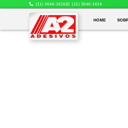
(11) 3646-1616
(11) 3646-1616
HOME
SOB