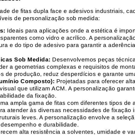
e de fitas dupla face e adesivos industriais, ca
síveis de personalização sob medida:
s:
Ideais para aplicações onde a estética é impo
ransparentes como vidro e acrílico. A personaliza
ura e do tipo de adesivo para garantir a aderênc
nicas Sob Medida:
Desenvolvemos peças técnicas
nder a geometrias complexas e requisitos de mon
s de produção, reduz desperdícios e garante uma
lumínio Composto):
Projetadas para oferecer alt
isual que utilizam ACM. A personalização garante
abilidade da fixação.
a ampla gama de fitas com diferentes tipos de ade
para atender às diversas necessidades de fixação
uturais leves. A personalização envolve a seleçã
o desempenho e durabilidade.
recem alta resistência a solventes, umidade e va