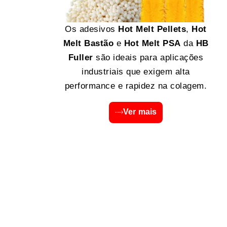
Os adesivos
Hot Melt Pellets
,
Hot
Melt Bastão
e
Hot Melt PSA
da
HB
Fuller
são ideais para aplicações
industriais que exigem alta
performance e rapidez na colagem.
Ver mais