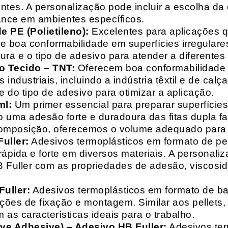
entes. A personalização pode incluir a escolha da 
ance em ambientes específicos.
 PE (Polietileno):
Excelentes para aplicações 
e boa conformabilidade em superfícies irregulare
a e o tipo de adesivo para atender a diferentes
o Tecido – TNT:
Oferecem boa conformabilidade e
 industriais, incluindo a indústria têxtil e de ca
 do tipo de adesivo para otimizar a aplicação.
ml:
Um primer essencial para preparar superfícies
do uma adesão forte e duradoura das fitas dupla f
composição, oferecemos o volume adequado para 
uller:
Adesivos termoplásticos em formato de pell
ápida e forte em diversos materiais. A personali
HB Fuller com as propriedades de adesão, viscos
uller:
Adesivos termoplásticos em formato de bas
ações de fixação e montagem. Similar aos pellets
 as características ideais para o trabalho.
ive Adhesive) – Adesivo HB Fuller:
Adesivos ter