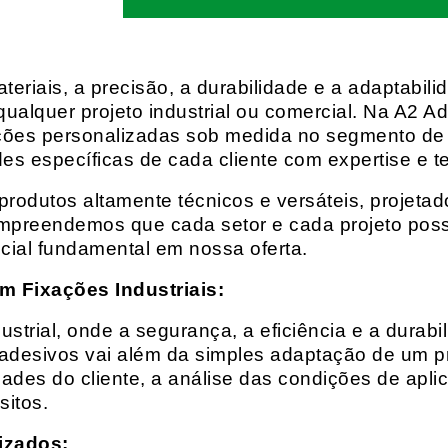
eriais, a precisão, a durabilidade e a adaptabili
qualquer projeto industrial ou comercial. Na A2 Ad
ções personalizadas sob medida no segmento de f
es específicas de cada cliente com expertise e t
rodutos altamente técnicos e versáteis, projeta
mpreendemos que cada setor e cada projeto possu
cial fundamental em nossa oferta.
m Fixações Industriais:
rial, onde a segurança, a eficiência e a durabil
 adesivos vai além da simples adaptação de um pr
es do cliente, a análise das condições de apli
itos.
izados: