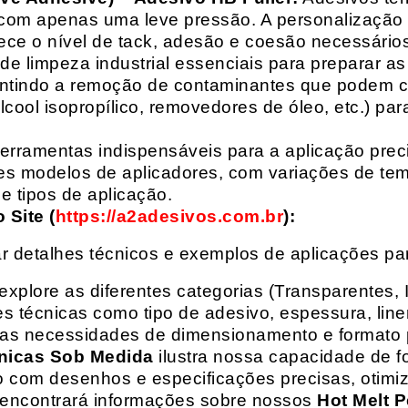
com apenas uma leve pressão. A personalização 
rece o nível de tack, adesão e coesão necessários
e limpeza industrial essenciais para preparar as
arantindo a remoção de contaminantes que podem
álcool isopropílico, removedores de óleo, etc.) p
erramentas indispensáveis para a aplicação preci
es modelos de aplicadores, com variações de tem
e tipos de aplicação.
Site (
https://a2adesivos.com.br
):
r detalhes técnicos e exemplos de aplicações p
 explore as diferentes categorias (Transparentes, 
 técnicas como tipo de adesivo, espessura, liner
suas necessidades de dimensionamento e formato 
nicas Sob Medida
ilustra nossa capacidade de fo
o com desenhos e especificações precisas, otim
 encontrará informações sobre nossos
Hot Melt P