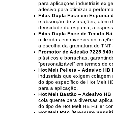
para aplicações industriais exig
adesivo para otimizar a perform
Fitas Dupla Face em Espuma de
e absorção de vibrações, além d
densidade da espuma, a espessur
Fitas Dupla Face de Tecido Nã
utilizadas em diversas aplicações
a escolha da gramatura do TNT e
Promotor de Adesão 7225 940
plásticos e borrachas, garantin
“personalizável” em termos de 
Hot Melt Pellets – Adesivo HB F
industriais que exigem colagem r
do tipo específico de Hot Melt 
para a aplicação.
Hot Melt Bastão – Adesivo HB F
cola quente para diversas aplic
do tipo de Hot Melt HB Fuller com
Hot Melt PSA (Pressure Sensit