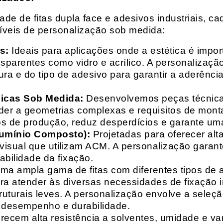
e de fitas dupla face e adesivos industriais, ca
síveis de personalização sob medida:
s:
Ideais para aplicações onde a estética é impo
ransparentes como vidro e acrílico. A personaliza
ura e do tipo de adesivo para garantir a aderênc
nicas Sob Medida:
Desenvolvemos peças técnicas
nder a geometrias complexas e requisitos de mon
s de produção, reduz desperdícios e garante uma
lumínio Composto):
Projetadas para oferecer alt
isual que utilizam ACM. A personalização garante
abilidade da fixação.
a ampla gama de fitas com diferentes tipos de ade
para atender às diversas necessidades de fixação
uturais leves. A personalização envolve a seleçã
o desempenho e durabilidade.
recem alta resistência a solventes, umidade e va