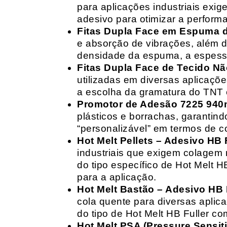
para aplicações industriais exig
adesivo para otimizar a perform
Fitas Dupla Face em Espuma de
e absorção de vibrações, além d
densidade da espuma, a espessur
Fitas Dupla Face de Tecido Nã
utilizadas em diversas aplicações
a escolha da gramatura do TNT e
Promotor de Adesão 7225 940
plásticos e borrachas, garantin
“personalizável” em termos de 
Hot Melt Pellets – Adesivo HB F
industriais que exigem colagem r
do tipo específico de Hot Melt 
para a aplicação.
Hot Melt Bastão – Adesivo HB F
cola quente para diversas aplic
do tipo de Hot Melt HB Fuller com
Hot Melt PSA (Pressure Sensit