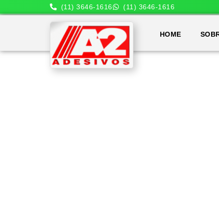
(11) 3646-1616
(11) 3646-1616
HOME
SOB