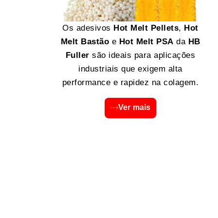
Os adesivos
Hot Melt Pellets
,
Hot
Melt Bastão
e
Hot Melt PSA
da
HB
Fuller
são ideais para aplicações
industriais que exigem alta
performance e rapidez na colagem.
Ver mais