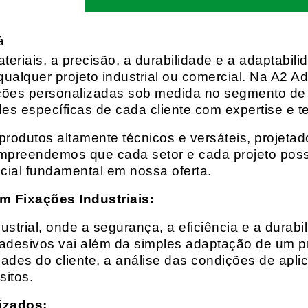
á
eriais, a precisão, a durabilidade e a adaptabili
qualquer projeto industrial ou comercial. Na A2 Ad
ções personalizadas sob medida no segmento de f
es específicas de cada cliente com expertise e t
rodutos altamente técnicos e versáteis, projeta
mpreendemos que cada setor e cada projeto possu
cial fundamental em nossa oferta.
m Fixações Industriais:
rial, onde a segurança, a eficiência e a durabil
 adesivos vai além da simples adaptação de um pr
es do cliente, a análise das condições de apli
itos.
izados: