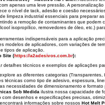
com apenas uma leve pressão. A personalização 
rece o nível de tack, adesão e coesão necessários
e limpeza industrial essenciais para preparar as
arantindo a remoção de contaminantes que podem
álcool isopropílico, removedores de óleo, etc.) p
erramentas indispensáveis para a aplicação preci
es modelos de aplicadores, com variações de tem
e tipos de aplicação.
Site (
https://a2adesivos.com.br
):
r detalhes técnicos e exemplos de aplicações p
 explore as diferentes categorias (Transparentes, 
 técnicas como tipo de adesivo, espessura, liner
suas necessidades de dimensionamento e formato 
nicas Sob Medida
ilustra nossa capacidade de fo
o com desenhos e especificações precisas, otim
 encontrará informações sobre nossos
Hot Melt P