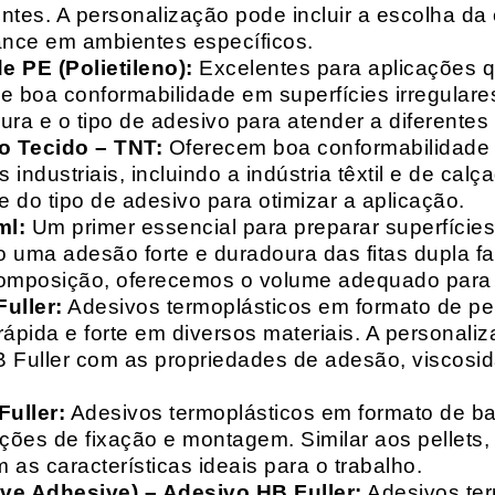
entes. A personalização pode incluir a escolha da 
ance em ambientes específicos.
 PE (Polietileno):
Excelentes para aplicações 
e boa conformabilidade em superfícies irregulare
a e o tipo de adesivo para atender a diferentes
o Tecido – TNT:
Oferecem boa conformabilidade e
 industriais, incluindo a indústria têxtil e de ca
 do tipo de adesivo para otimizar a aplicação.
ml:
Um primer essencial para preparar superfícies
do uma adesão forte e duradoura das fitas dupla f
composição, oferecemos o volume adequado para 
uller:
Adesivos termoplásticos em formato de pell
ápida e forte em diversos materiais. A personali
HB Fuller com as propriedades de adesão, viscos
uller:
Adesivos termoplásticos em formato de bas
ações de fixação e montagem. Similar aos pellets
 as características ideais para o trabalho.
ive Adhesive) – Adesivo HB Fuller:
Adesivos ter