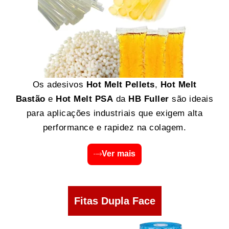
Os adesivos
Hot Melt Pellets
,
Hot Melt
Bastão
e
Hot Melt PSA
da
HB Fuller
são ideais
para aplicações industriais que exigem alta
performance e rapidez na colagem.
Ver mais
Fitas Dupla Face