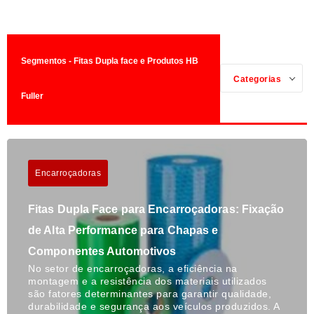
Segmentos - Fitas Dupla face e Produtos HB
Categorias
Fuller
Encarroçadoras
Fitas Dupla Face para Encarroçadoras: Fixação
de Alta Performance para Chapas e
Componentes Automotivos
No setor de encarroçadoras, a eficiência na
montagem e a resistência dos materiais utilizados
são fatores determinantes para garantir qualidade,
durabilidade e segurança aos veículos produzidos. A