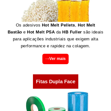
Os adesivos
Hot Melt Pellets
,
Hot Melt
Bastão
e
Hot Melt PSA
da
HB Fuller
são ideais
para aplicações industriais que exigem alta
performance e rapidez na colagem.
Ver mais
Fitas Dupla Face