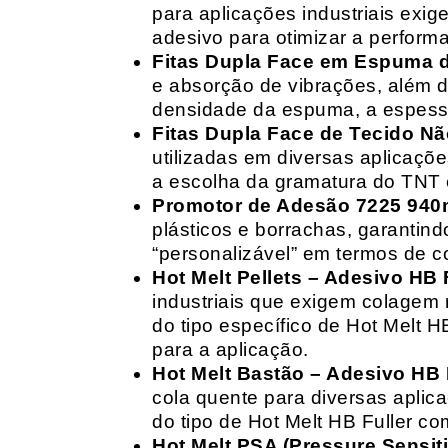
para aplicações industriais exig
adesivo para otimizar a perform
Fitas Dupla Face em Espuma de
e absorção de vibrações, além d
densidade da espuma, a espessur
Fitas Dupla Face de Tecido Nã
utilizadas em diversas aplicações
a escolha da gramatura do TNT e
Promotor de Adesão 7225 940
plásticos e borrachas, garantin
“personalizável” em termos de 
Hot Melt Pellets – Adesivo HB F
industriais que exigem colagem r
do tipo específico de Hot Melt 
para a aplicação.
Hot Melt Bastão – Adesivo HB F
cola quente para diversas aplic
do tipo de Hot Melt HB Fuller com
Hot Melt PSA (Pressure Sensit