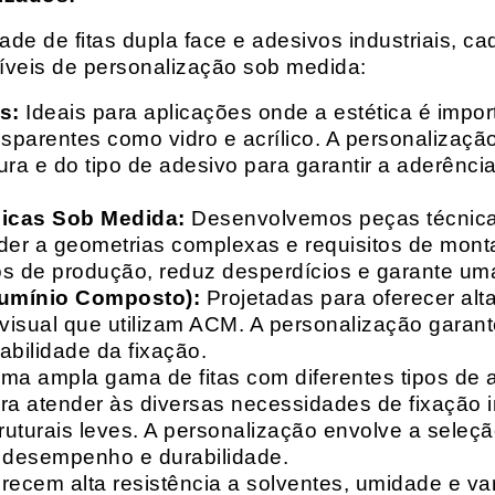
e de fitas dupla face e adesivos industriais, ca
síveis de personalização sob medida:
s:
Ideais para aplicações onde a estética é impo
ransparentes como vidro e acrílico. A personaliza
ura e do tipo de adesivo para garantir a aderênc
nicas Sob Medida:
Desenvolvemos peças técnicas
nder a geometrias complexas e requisitos de mon
s de produção, reduz desperdícios e garante uma
lumínio Composto):
Projetadas para oferecer alt
isual que utilizam ACM. A personalização garante
abilidade da fixação.
a ampla gama de fitas com diferentes tipos de ade
para atender às diversas necessidades de fixação
uturais leves. A personalização envolve a seleçã
o desempenho e durabilidade.
recem alta resistência a solventes, umidade e va