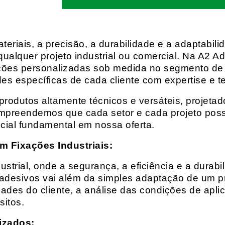
eriais, a precisão, a durabilidade e a adaptabili
qualquer projeto industrial ou comercial. Na A2 Ad
ções personalizadas sob medida no segmento de f
es específicas de cada cliente com expertise e t
rodutos altamente técnicos e versáteis, projeta
mpreendemos que cada setor e cada projeto possu
cial fundamental em nossa oferta.
m Fixações Industriais:
rial, onde a segurança, a eficiência e a durabil
 adesivos vai além da simples adaptação de um pr
es do cliente, a análise das condições de apli
itos.
izados: