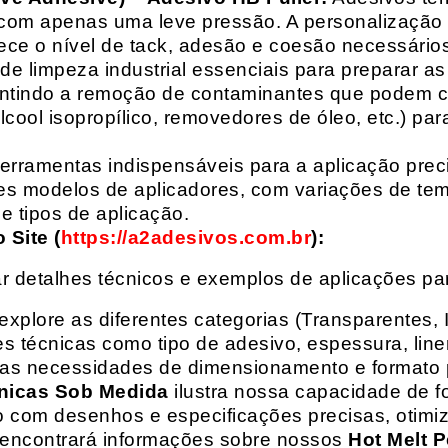
com apenas uma leve pressão. A personalização 
rece o nível de tack, adesão e coesão necessários
e limpeza industrial essenciais para preparar as
arantindo a remoção de contaminantes que podem
álcool isopropílico, removedores de óleo, etc.) p
erramentas indispensáveis para a aplicação preci
es modelos de aplicadores, com variações de tem
e tipos de aplicação.
Site (
https://a2adesivos.com.br
):
r detalhes técnicos e exemplos de aplicações p
 explore as diferentes categorias (Transparentes, 
 técnicas como tipo de adesivo, espessura, liner
suas necessidades de dimensionamento e formato 
nicas Sob Medida
ilustra nossa capacidade de fo
o com desenhos e especificações precisas, otim
 encontrará informações sobre nossos
Hot Melt P