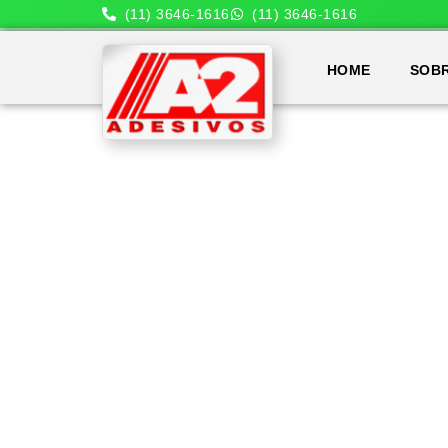
(11) 3646-1616
(11) 3646-1616
HOME
SOB