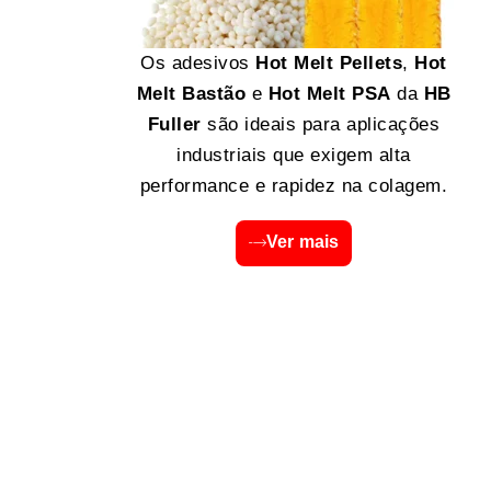
Os adesivos
Hot Melt Pellets
,
Hot
Melt Bastão
e
Hot Melt PSA
da
HB
Fuller
são ideais para aplicações
industriais que exigem alta
performance e rapidez na colagem.
Ver mais