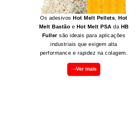
Os adesivos
Hot Melt Pellets
,
Hot
Melt Bastão
e
Hot Melt PSA
da
HB
Fuller
são ideais para aplicações
industriais que exigem alta
performance e rapidez na colagem.
Ver mais