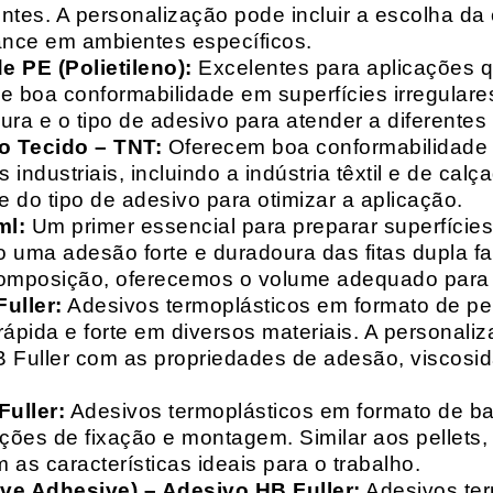
entes. A personalização pode incluir a escolha da 
ance em ambientes específicos.
 PE (Polietileno):
Excelentes para aplicações 
e boa conformabilidade em superfícies irregulare
a e o tipo de adesivo para atender a diferentes
o Tecido – TNT:
Oferecem boa conformabilidade e
 industriais, incluindo a indústria têxtil e de ca
 do tipo de adesivo para otimizar a aplicação.
ml:
Um primer essencial para preparar superfícies
do uma adesão forte e duradoura das fitas dupla f
composição, oferecemos o volume adequado para 
uller:
Adesivos termoplásticos em formato de pell
ápida e forte em diversos materiais. A personali
HB Fuller com as propriedades de adesão, viscos
uller:
Adesivos termoplásticos em formato de bas
ações de fixação e montagem. Similar aos pellets
 as características ideais para o trabalho.
ive Adhesive) – Adesivo HB Fuller:
Adesivos ter