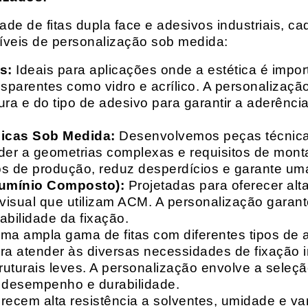
e de fitas dupla face e adesivos industriais, ca
síveis de personalização sob medida:
s:
Ideais para aplicações onde a estética é impo
ransparentes como vidro e acrílico. A personaliza
ura e do tipo de adesivo para garantir a aderênc
nicas Sob Medida:
Desenvolvemos peças técnicas
nder a geometrias complexas e requisitos de mon
s de produção, reduz desperdícios e garante uma
lumínio Composto):
Projetadas para oferecer alt
isual que utilizam ACM. A personalização garante
abilidade da fixação.
a ampla gama de fitas com diferentes tipos de ade
para atender às diversas necessidades de fixação
uturais leves. A personalização envolve a seleçã
o desempenho e durabilidade.
recem alta resistência a solventes, umidade e va