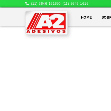
(11) 3646-1616
(11) 3646-1616
HOME
SOB