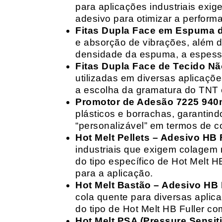
para aplicações industriais exig
adesivo para otimizar a perform
Fitas Dupla Face em Espuma de
e absorção de vibrações, além d
densidade da espuma, a espessur
Fitas Dupla Face de Tecido Nã
utilizadas em diversas aplicações
a escolha da gramatura do TNT e
Promotor de Adesão 7225 940
plásticos e borrachas, garantin
“personalizável” em termos de 
Hot Melt Pellets – Adesivo HB F
industriais que exigem colagem r
do tipo específico de Hot Melt 
para a aplicação.
Hot Melt Bastão – Adesivo HB F
cola quente para diversas aplic
do tipo de Hot Melt HB Fuller com
Hot Melt PSA (Pressure Sensit