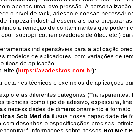
com apenas uma leve pressão. A personalização 
rece o nível de tack, adesão e coesão necessários
e limpeza industrial essenciais para preparar as
arantindo a remoção de contaminantes que podem
álcool isopropílico, removedores de óleo, etc.) p
erramentas indispensáveis para a aplicação preci
es modelos de aplicadores, com variações de tem
e tipos de aplicação.
Site (
https://a2adesivos.com.br
):
r detalhes técnicos e exemplos de aplicações p
 explore as diferentes categorias (Transparentes, 
 técnicas como tipo de adesivo, espessura, liner
suas necessidades de dimensionamento e formato 
nicas Sob Medida
ilustra nossa capacidade de fo
o com desenhos e especificações precisas, otim
 encontrará informações sobre nossos
Hot Melt P