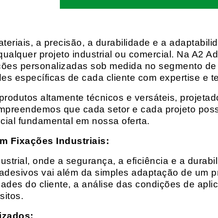
eriais, a precisão, a durabilidade e a adaptabili
qualquer projeto industrial ou comercial. Na A2 Ad
ções personalizadas sob medida no segmento de f
es específicas de cada cliente com expertise e t
rodutos altamente técnicos e versáteis, projeta
mpreendemos que cada setor e cada projeto possu
cial fundamental em nossa oferta.
m Fixações Industriais:
rial, onde a segurança, a eficiência e a durabil
 adesivos vai além da simples adaptação de um pr
es do cliente, a análise das condições de apli
itos.
izados: