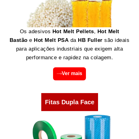
Os adesivos
Hot Melt Pellets
,
Hot Melt
Bastão
e
Hot Melt PSA
da
HB Fuller
são ideais
para aplicações industriais que exigem alta
performance e rapidez na colagem.
Ver mais
Fitas Dupla Face