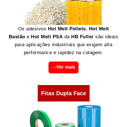
Os adesivos
Hot Melt Pellets
,
Hot Melt
Bastão
e
Hot Melt PSA
da
HB Fuller
são ideais
para aplicações industriais que exigem alta
performance e rapidez na colagem.
Ver mais
Fitas Dupla Face