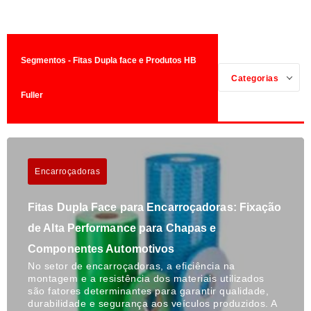
Segmentos - Fitas Dupla face e Produtos HB
Categorias
Fuller
Encarroçadoras
Fitas Dupla Face para Encarroçadoras: Fixação
de Alta Performance para Chapas e
Componentes Automotivos
No setor de encarroçadoras, a eficiência na
montagem e a resistência dos materiais utilizados
são fatores determinantes para garantir qualidade,
durabilidade e segurança aos veículos produzidos. A