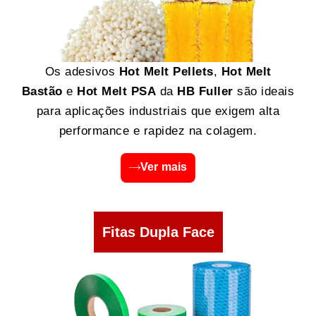
Os adesivos
Hot Melt Pellets
,
Hot Melt
Bastão
e
Hot Melt PSA
da
HB Fuller
são ideais
para aplicações industriais que exigem alta
performance e rapidez na colagem.
Ver mais
Fitas Dupla Face