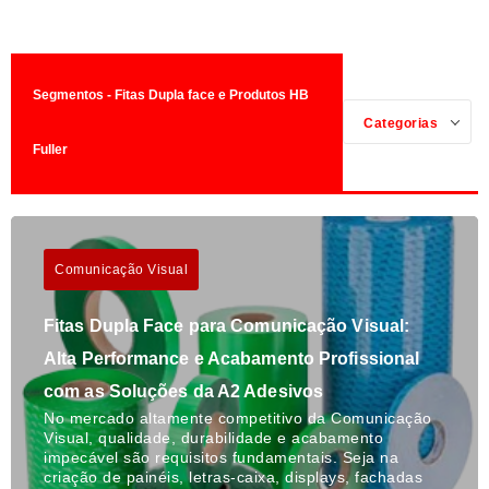
Segmentos - Fitas Dupla face e Produtos HB
Categorias
Fuller
Comunicação Visual
Fitas Dupla Face para Comunicação Visual:
Alta Performance e Acabamento Profissional
com as Soluções da A2 Adesivos
No mercado altamente competitivo da Comunicação
Visual, qualidade, durabilidade e acabamento
impecável são requisitos fundamentais. Seja na
criação de painéis, letras-caixa, displays, fachadas