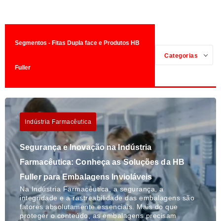
Segmentos - Fitas Dupla face e Produtos HB
Categorias
Fuller
Indústria Farmacêutica
Segurança e Inovação na Indústria
Farmacêutica: Conheça as Soluções da HB
Fuller para Embalagens Invioláveis
Na Indústria Farmacêutica, a segurança, a
integridade e a rastreabilidade das embalagens são
fatores absolutamente essenciais. Mais do que
proteger o conteúdo, as embalagens precisam