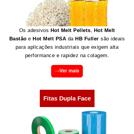
Os adesivos
Hot Melt Pellets
,
Hot Melt
Bastão
e
Hot Melt PSA
da
HB Fuller
são ideais
para aplicações industriais que exigem alta
performance e rapidez na colagem.
Ver mais
Fitas Dupla Face