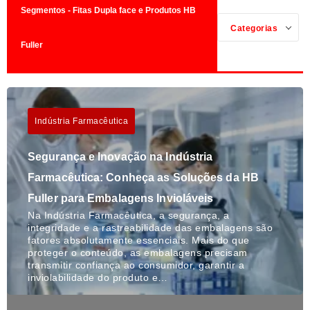
Segmentos - Fitas Dupla face e Produtos HB
Categorias
Fuller
Indústria Farmacêutica
Segurança e Inovação na Indústria
Farmacêutica: Conheça as Soluções da HB
Fuller para Embalagens Invioláveis
Na Indústria Farmacêutica, a segurança, a
integridade e a rastreabilidade das embalagens são
fatores absolutamente essenciais. Mais do que
proteger o conteúdo, as embalagens precisam
transmitir confiança ao consumidor, garantir a
inviolabilidade do produto e…