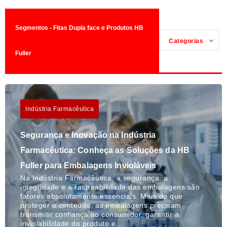
Segmentos - Fitas Dupla face e Produtos HB
Categorias
Fuller
Indústria Farmacêutica
Segurança e Inovação na Indústria
Farmacêutica: Conheça as Soluções da HB
Fuller para Embalagens Invioláveis
Na Indústria Farmacêutica, a segurança, a
integridade e a rastreabilidade das embalagens são
fatores absolutamente essenciais. Mais do que
proteger o conteúdo, as embalagens precisam
transmitir confiança ao consumidor, garantir a
inviolabilidade do produto e…