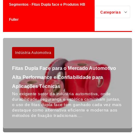
Segmentos - Fitas Dupla face e Produtos HB
Categorias
Fuller
Indústria Automotiva
Fitas Dupla Face para o Mercado Automotivo
Alta Performance e Confiabilidade para
Aplicações Técnicas
No exigente setor da indústria automotiva, onde
durabilidade, segurança e estética caminham juntas,
o uso de fitas dupla face tem ganhado cada vez mais
destaque como alternativa eficiente e moderna aos
métodos de fixação tradicionais.…