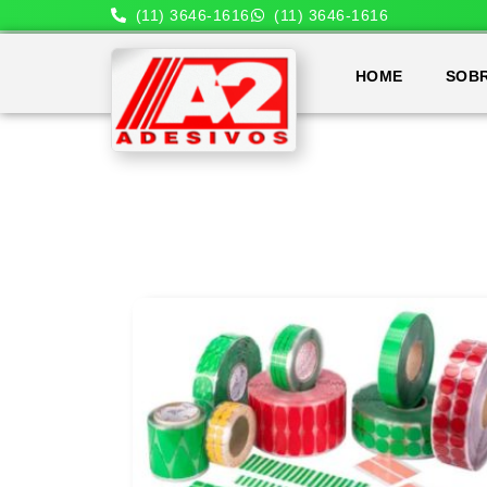
(11) 3646-1616
(11) 3646-1616
HOME
SOB