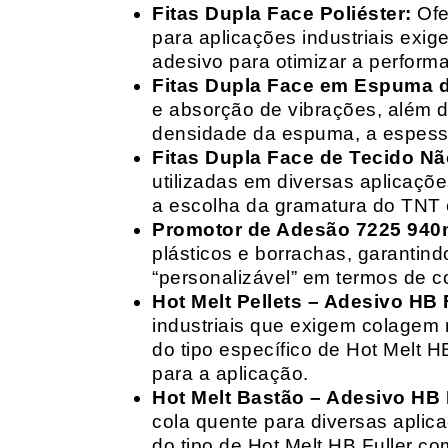
Fitas Dupla Face Poliéster:
Ofe
para aplicações industriais exig
adesivo para otimizar a perform
Fitas Dupla Face em Espuma de
e absorção de vibrações, além d
densidade da espuma, a espessur
Fitas Dupla Face de Tecido Nã
utilizadas em diversas aplicações
a escolha da gramatura do TNT e
Promotor de Adesão 7225 940
plásticos e borrachas, garantin
“personalizável” em termos de 
Hot Melt Pellets – Adesivo HB F
industriais que exigem colagem r
do tipo específico de Hot Melt 
para a aplicação.
Hot Melt Bastão – Adesivo HB F
cola quente para diversas aplic
do tipo de Hot Melt HB Fuller com