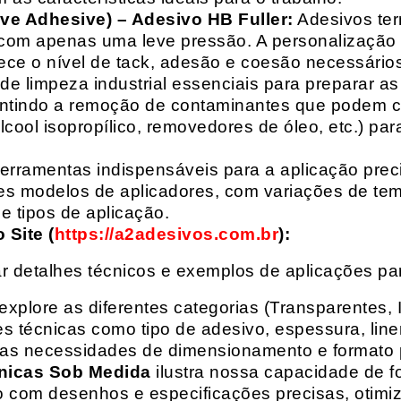
ive Adhesive) – Adesivo HB Fuller:
Adesivos ter
com apenas uma leve pressão. A personalização 
rece o nível de tack, adesão e coesão necessários
e limpeza industrial essenciais para preparar as
arantindo a remoção de contaminantes que podem
álcool isopropílico, removedores de óleo, etc.) p
erramentas indispensáveis para a aplicação preci
es modelos de aplicadores, com variações de tem
e tipos de aplicação.
Site (
https://a2adesivos.com.br
):
r detalhes técnicos e exemplos de aplicações p
 explore as diferentes categorias (Transparentes, 
 técnicas como tipo de adesivo, espessura, liner
suas necessidades de dimensionamento e formato 
nicas Sob Medida
ilustra nossa capacidade de fo
o com desenhos e especificações precisas, otim