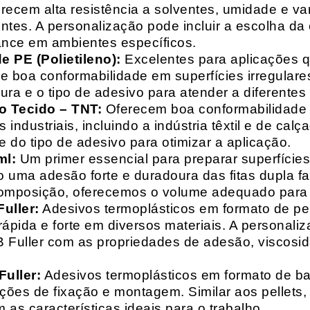
recem alta resistência a solventes, umidade e va
entes. A personalização pode incluir a escolha da 
ance em ambientes específicos.
 PE (Polietileno):
Excelentes para aplicações 
e boa conformabilidade em superfícies irregulare
a e o tipo de adesivo para atender a diferentes
o Tecido – TNT:
Oferecem boa conformabilidade e
 industriais, incluindo a indústria têxtil e de ca
 do tipo de adesivo para otimizar a aplicação.
ml:
Um primer essencial para preparar superfícies
do uma adesão forte e duradoura das fitas dupla f
composição, oferecemos o volume adequado para 
uller:
Adesivos termoplásticos em formato de pell
ápida e forte em diversos materiais. A personali
HB Fuller com as propriedades de adesão, viscos
uller:
Adesivos termoplásticos em formato de bas
ações de fixação e montagem. Similar aos pellets
 as características ideais para o trabalho.