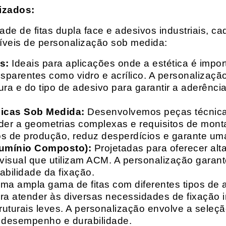
izados:
e de fitas dupla face e adesivos industriais, ca
síveis de personalização sob medida:
s:
Ideais para aplicações onde a estética é impo
ransparentes como vidro e acrílico. A personaliza
ura e do tipo de adesivo para garantir a aderênc
nicas Sob Medida:
Desenvolvemos peças técnicas
nder a geometrias complexas e requisitos de mon
s de produção, reduz desperdícios e garante uma
lumínio Composto):
Projetadas para oferecer alt
isual que utilizam ACM. A personalização garante
abilidade da fixação.
a ampla gama de fitas com diferentes tipos de ade
para atender às diversas necessidades de fixação
uturais leves. A personalização envolve a seleçã
o desempenho e durabilidade.