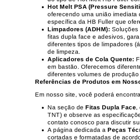
Hot Melt PSA (Pressure Sensit
oferecendo uma união imediata 
específica da HB Fuller que ofe
Limpadores (ADHM):
Soluções d
fitas dupla face e adesivos, g
diferentes tipos de limpadores (
de limpeza.
Aplicadores de Cola Quente:
F
em bastão. Oferecemos diferent
diferentes volumes de produção 
Referências de Produtos em Nosso 
Em nosso site, você poderá encontra
Na seção de
Fitas Dupla Face
,
TNT) e observe as especificações
contato conosco para discutir 
A página dedicada a
Peças Téc
cortadas e formatadas de acord