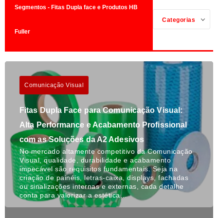
Segmentos - Fitas Dupla face e Produtos HB
Categorias
Fuller
Comunicação Visual
Fitas Dupla Face para Comunicação Visual:
Alta Performance e Acabamento Profissional
com as Soluções da A2 Adesivos
No mercado altamente competitivo da Comunicação
Visual, qualidade, durabilidade e acabamento
impecável são requisitos fundamentais. Seja na
criação de painéis, letras-caixa, displays, fachadas
ou sinalizações internas e externas, cada detalhe
conta para valorizar a estética…