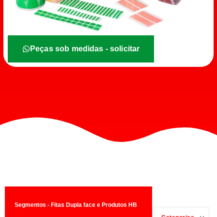
Peças sob medidas - solicitar
Segmentos - Fitas Dupla face e Produtos HB