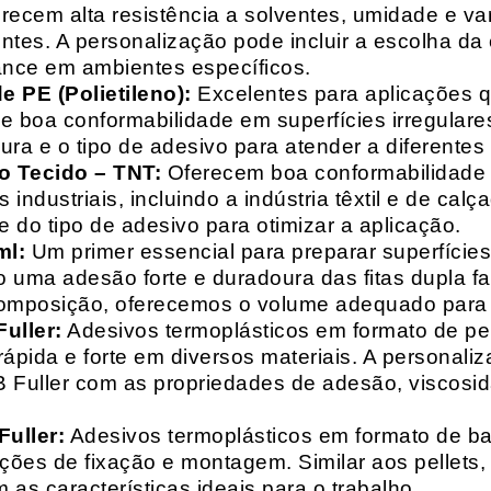
recem alta resistência a solventes, umidade e va
entes. A personalização pode incluir a escolha da 
ance em ambientes específicos.
 PE (Polietileno):
Excelentes para aplicações 
e boa conformabilidade em superfícies irregulare
a e o tipo de adesivo para atender a diferentes
o Tecido – TNT:
Oferecem boa conformabilidade e
 industriais, incluindo a indústria têxtil e de ca
 do tipo de adesivo para otimizar a aplicação.
ml:
Um primer essencial para preparar superfícies
do uma adesão forte e duradoura das fitas dupla f
composição, oferecemos o volume adequado para 
uller:
Adesivos termoplásticos em formato de pell
ápida e forte em diversos materiais. A personali
HB Fuller com as propriedades de adesão, viscos
uller:
Adesivos termoplásticos em formato de bas
ações de fixação e montagem. Similar aos pellets
 as características ideais para o trabalho.