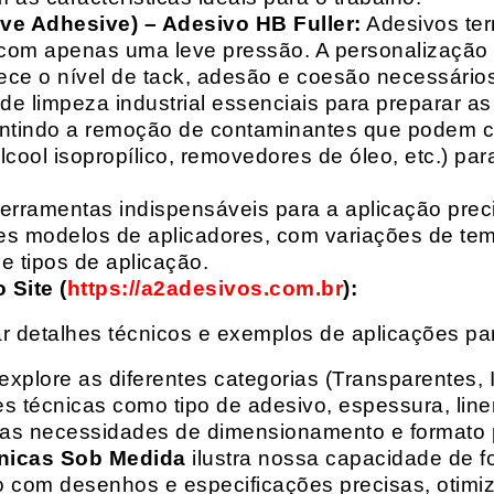
ive Adhesive) – Adesivo HB Fuller:
Adesivos ter
com apenas uma leve pressão. A personalização 
rece o nível de tack, adesão e coesão necessários
e limpeza industrial essenciais para preparar as
arantindo a remoção de contaminantes que podem
álcool isopropílico, removedores de óleo, etc.) p
erramentas indispensáveis para a aplicação preci
es modelos de aplicadores, com variações de tem
e tipos de aplicação.
Site (
https://a2adesivos.com.br
):
r detalhes técnicos e exemplos de aplicações p
 explore as diferentes categorias (Transparentes, 
 técnicas como tipo de adesivo, espessura, liner
suas necessidades de dimensionamento e formato 
nicas Sob Medida
ilustra nossa capacidade de fo
o com desenhos e especificações precisas, otim