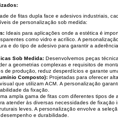
izados:
e de fitas dupla face e adesivos industriais, ca
síveis de personalização sob medida:
s:
Ideais para aplicações onde a estética é impo
ransparentes como vidro e acrílico. A personaliza
ura e do tipo de adesivo para garantir a aderênc
nicas Sob Medida:
Desenvolvemos peças técnicas
nder a geometrias complexas e requisitos de mon
s de produção, reduz desperdícios e garante uma
lumínio Composto):
Projetadas para oferecer alt
isual que utilizam ACM. A personalização garante
abilidade da fixação.
a ampla gama de fitas com diferentes tipos de ade
para atender às diversas necessidades de fixação
uturais leves. A personalização envolve a seleçã
o desempenho e durabilidade.