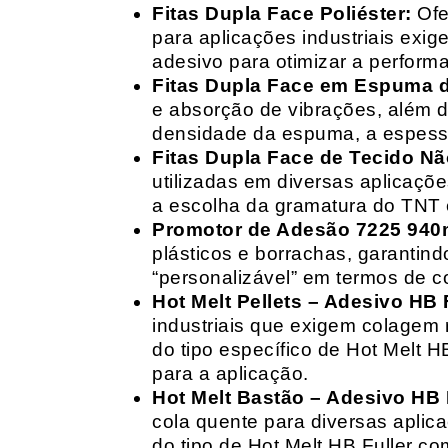
Fitas Dupla Face Poliéster:
Ofe
para aplicações industriais exig
adesivo para otimizar a perform
Fitas Dupla Face em Espuma de
e absorção de vibrações, além d
densidade da espuma, a espessur
Fitas Dupla Face de Tecido Nã
utilizadas em diversas aplicações
a escolha da gramatura do TNT e
Promotor de Adesão 7225 940
plásticos e borrachas, garantin
“personalizável” em termos de 
Hot Melt Pellets – Adesivo HB F
industriais que exigem colagem r
do tipo específico de Hot Melt 
para a aplicação.
Hot Melt Bastão – Adesivo HB F
cola quente para diversas aplic
do tipo de Hot Melt HB Fuller com