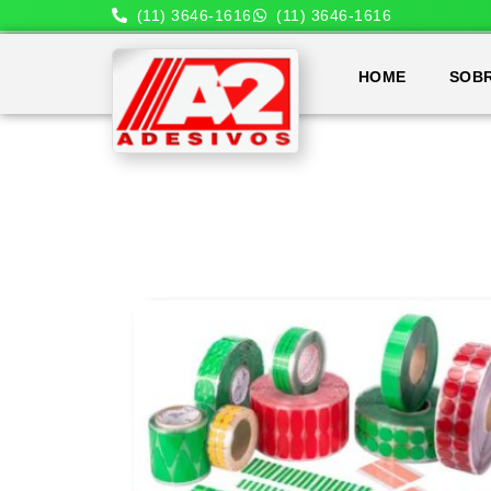
(11) 3646-1616
(11) 3646-1616
HOME
SOB