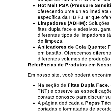
Hot Melt PSA (Pressure Sensit
oferecendo uma união imediata 
específica da HB Fuller que ofe
Limpadores (ADHM):
Soluções d
fitas dupla face e adesivos, g
diferentes tipos de limpadores (
de limpeza.
Aplicadores de Cola Quente:
F
em bastão. Oferecemos diferent
diferentes volumes de produção 
Referências de Produtos em Nosso 
Em nosso site, você poderá encontra
Na seção de
Fitas Dupla Face
,
TNT) e observe as especificações
contato conosco para discutir 
A página dedicada a
Peças Téc
cortadas e formatadas de acord