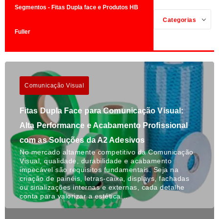
Segmentos - Fitas Dupla face e Produtos HB
Categorias
Fuller
Comunicação Visual
Fitas Dupla Face para Comunicação Visual:
Alta Performance e Acabamento Profissional
com as Soluções da A2 Adesivos
No mercado altamente competitivo da Comunicação
Visual, qualidade, durabilidade e acabamento
impecável são requisitos fundamentais. Seja na
criação de painéis, letras-caixa, displays, fachadas
ou sinalizações internas e externas, cada detalhe
conta para valorizar a estética…