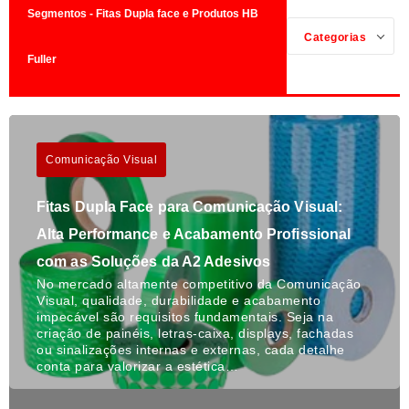
Segmentos - Fitas Dupla face e Produtos HB
Categorias
Fuller
Comunicação Visual
Fitas Dupla Face para Comunicação Visual:
Alta Performance e Acabamento Profissional
com as Soluções da A2 Adesivos
No mercado altamente competitivo da Comunicação
Visual, qualidade, durabilidade e acabamento
impecável são requisitos fundamentais. Seja na
criação de painéis, letras-caixa, displays, fachadas
ou sinalizações internas e externas, cada detalhe
conta para valorizar a estética…