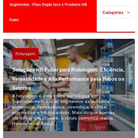
Segmentos - Fitas Dupla face e Produtos HB
Categorias
Fuller
Rotulagem
Soluções HB Fuller para Rotulagem: Eficiência,
Versatilidade e Alta Performance para Todos os
Setores
A rotulagem é uma etapa estratégica em
praticamente todos os segmentos da indústria —
alimentícia, farmacêutica, cosmética, bebidas,
automotiva e muitos outros. Mais do que apenas
identificar um produto, o rótulo comunica marca,
transmite confiança…