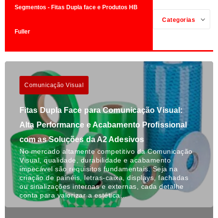
Segmentos - Fitas Dupla face e Produtos HB
Categorias
Fuller
Comunicação Visual
Fitas Dupla Face para Comunicação Visual:
Alta Performance e Acabamento Profissional
com as Soluções da A2 Adesivos
No mercado altamente competitivo da Comunicação
Visual, qualidade, durabilidade e acabamento
impecável são requisitos fundamentais. Seja na
criação de painéis, letras-caixa, displays, fachadas
ou sinalizações internas e externas, cada detalhe
conta para valorizar a estética…