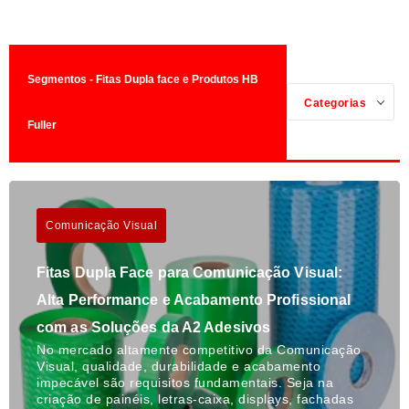
Segmentos - Fitas Dupla face e Produtos HB
Categorias
Fuller
Comunicação Visual
Fitas Dupla Face para Comunicação Visual:
Alta Performance e Acabamento Profissional
com as Soluções da A2 Adesivos
No mercado altamente competitivo da Comunicação
Visual, qualidade, durabilidade e acabamento
impecável são requisitos fundamentais. Seja na
criação de painéis, letras-caixa, displays, fachadas