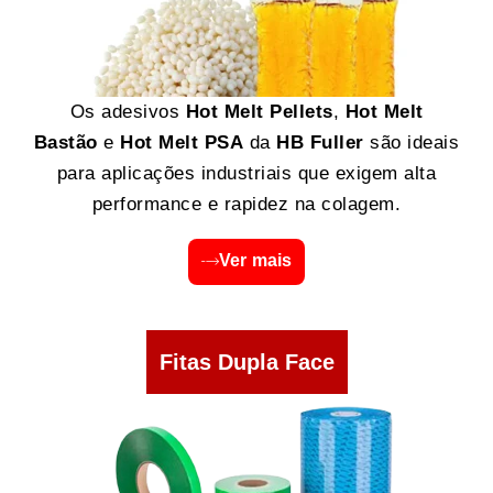
Os adesivos
Hot Melt Pellets
,
Hot Melt
Bastão
e
Hot Melt PSA
da
HB Fuller
são ideais
para aplicações industriais que exigem alta
performance e rapidez na colagem.
Ver mais
Fitas Dupla Face