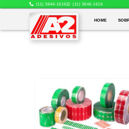
(11) 3646-1616
(11) 3646-1616
HOME
SOB