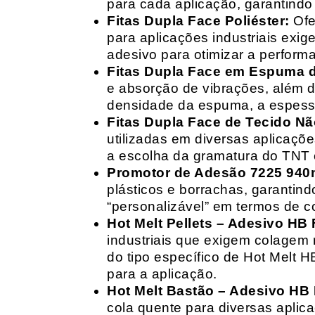
para cada aplicação, garantind
Fitas Dupla Face Poliéster:
Ofe
para aplicações industriais exig
adesivo para otimizar a perform
Fitas Dupla Face em Espuma de
e absorção de vibrações, além d
densidade da espuma, a espessur
Fitas Dupla Face de Tecido Nã
utilizadas em diversas aplicações
a escolha da gramatura do TNT e
Promotor de Adesão 7225 940
plásticos e borrachas, garantin
“personalizável” em termos de 
Hot Melt Pellets – Adesivo HB F
industriais que exigem colagem r
do tipo específico de Hot Melt 
para a aplicação.
Hot Melt Bastão – Adesivo HB F
cola quente para diversas aplic