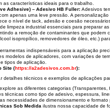
 as características ideais para o trabalho.
ive Adhesive) – Adesivo HB Fuller:
Adesivos ter
com apenas uma leve pressão. A personalização 
rece o nível de tack, adesão e coesão necessários
e limpeza industrial essenciais para preparar as
arantindo a remoção de contaminantes que podem
álcool isopropílico, removedores de óleo, etc.) p
erramentas indispensáveis para a aplicação preci
es modelos de aplicadores, com variações de tem
e tipos de aplicação.
Site (
https://a2adesivos.com.br
):
r detalhes técnicos e exemplos de aplicações p
 explore as diferentes categorias (Transparentes, 
 técnicas como tipo de adesivo, espessura, liner
suas necessidades de dimensionamento e formato 
nicas Sob Medida
ilustra nossa capacidade de fo