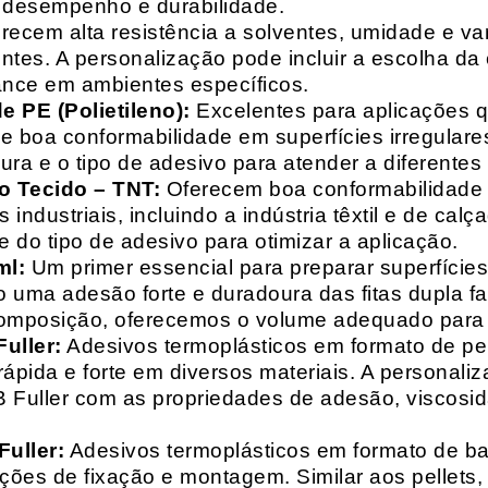
o desempenho e durabilidade.
recem alta resistência a solventes, umidade e va
entes. A personalização pode incluir a escolha da 
ance em ambientes específicos.
 PE (Polietileno):
Excelentes para aplicações 
e boa conformabilidade em superfícies irregulare
a e o tipo de adesivo para atender a diferentes
o Tecido – TNT:
Oferecem boa conformabilidade e
 industriais, incluindo a indústria têxtil e de ca
 do tipo de adesivo para otimizar a aplicação.
ml:
Um primer essencial para preparar superfícies
do uma adesão forte e duradoura das fitas dupla f
composição, oferecemos o volume adequado para 
uller:
Adesivos termoplásticos em formato de pell
ápida e forte em diversos materiais. A personali
HB Fuller com as propriedades de adesão, viscos
uller:
Adesivos termoplásticos em formato de bas
ações de fixação e montagem. Similar aos pellets