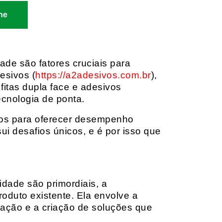
ne
dade são fatores cruciais para
esivos (
https://a2adesivos.com.br
),
itas dupla face e adesivos
ecnologia de ponta.
dos para oferecer desempenho
i desafios únicos, e é por isso que
idade são primordiais, a
oduto existente. Ela envolve a
cação e a criação de soluções que