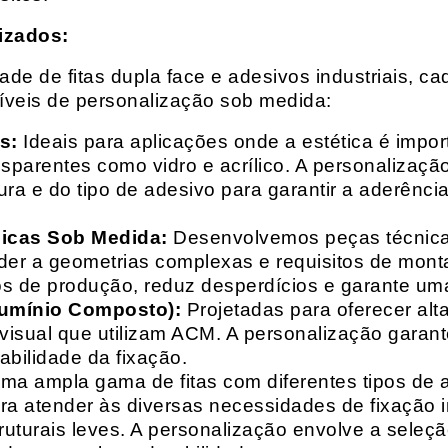
izados:
e de fitas dupla face e adesivos industriais, ca
síveis de personalização sob medida:
s:
Ideais para aplicações onde a estética é impo
ransparentes como vidro e acrílico. A personaliza
ura e do tipo de adesivo para garantir a aderênc
nicas Sob Medida:
Desenvolvemos peças técnicas
nder a geometrias complexas e requisitos de mon
s de produção, reduz desperdícios e garante uma
lumínio Composto):
Projetadas para oferecer alt
isual que utilizam ACM. A personalização garante
abilidade da fixação.
a ampla gama de fitas com diferentes tipos de ade
para atender às diversas necessidades de fixação
uturais leves. A personalização envolve a seleçã