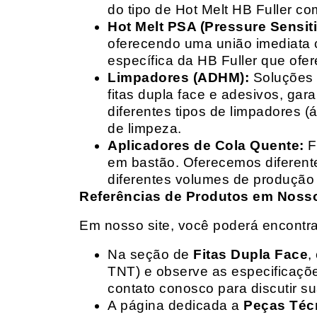
do tipo de Hot Melt HB Fuller com
Hot Melt PSA (Pressure Sensit
oferecendo uma união imediata 
específica da HB Fuller que ofe
Limpadores (ADHM):
Soluções d
fitas dupla face e adesivos, g
diferentes tipos de limpadores (
de limpeza.
Aplicadores de Cola Quente:
F
em bastão. Oferecemos diferent
diferentes volumes de produção 
Referências de Produtos em Nosso 
Em nosso site, você poderá encontra
Na seção de
Fitas Dupla Face
,
TNT) e observe as especificações
contato conosco para discutir 
A página dedicada a
Peças Téc