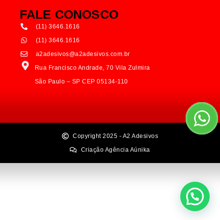
FALE CONOSCO
(11) 3646.1616
(11) 3646.1616
a2adesivos@a2adesivos.com.br
Rua Francisco Andrade, 70 Vila Zulmira
São Paulo – SP CEP 05134-110
Copyright 2025 - A2 Adesivos
Criação Agência Aúnika