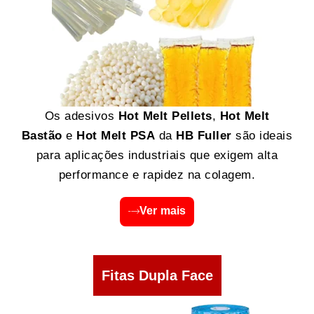
Os adesivos
Hot Melt Pellets
,
Hot Melt
Bastão
e
Hot Melt PSA
da
HB Fuller
são ideais
para aplicações industriais que exigem alta
performance e rapidez na colagem.
Ver mais
Fitas Dupla Face