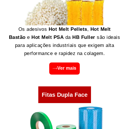
Os adesivos
Hot Melt Pellets
,
Hot Melt
Bastão
e
Hot Melt PSA
da
HB Fuller
são ideais
para aplicações industriais que exigem alta
performance e rapidez na colagem.
Ver mais
Fitas Dupla Face