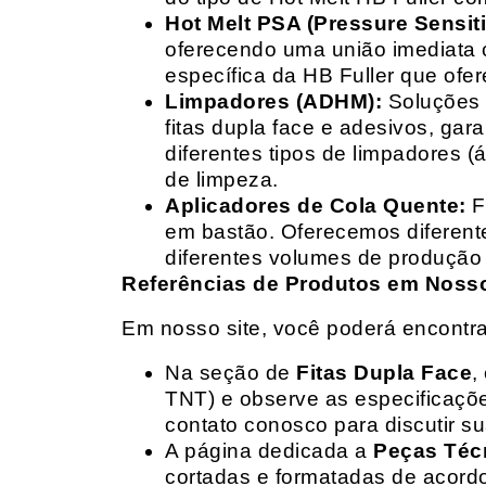
Hot Melt PSA (Pressure Sensit
oferecendo uma união imediata 
específica da HB Fuller que ofe
Limpadores (ADHM):
Soluções d
fitas dupla face e adesivos, g
diferentes tipos de limpadores (
de limpeza.
Aplicadores de Cola Quente:
F
em bastão. Oferecemos diferent
diferentes volumes de produção 
Referências de Produtos em Nosso 
Em nosso site, você poderá encontra
Na seção de
Fitas Dupla Face
,
TNT) e observe as especificações
contato conosco para discutir 
A página dedicada a
Peças Téc
cortadas e formatadas de acord