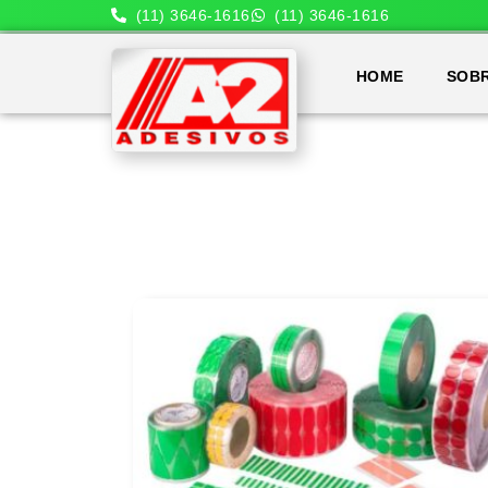
(11) 3646-1616
(11) 3646-1616
HOME
SOB