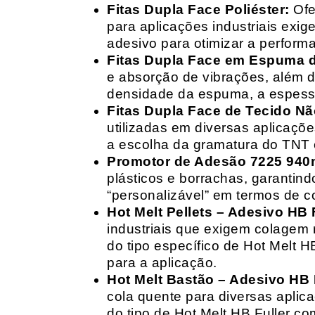
Fitas Dupla Face Poliéster:
Ofe
para aplicações industriais exig
adesivo para otimizar a perform
Fitas Dupla Face em Espuma de
e absorção de vibrações, além d
densidade da espuma, a espessur
Fitas Dupla Face de Tecido Nã
utilizadas em diversas aplicações
a escolha da gramatura do TNT e
Promotor de Adesão 7225 940
plásticos e borrachas, garantin
“personalizável” em termos de 
Hot Melt Pellets – Adesivo HB F
industriais que exigem colagem r
do tipo específico de Hot Melt 
para a aplicação.
Hot Melt Bastão – Adesivo HB F
cola quente para diversas aplic
do tipo de Hot Melt HB Fuller com