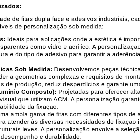
izados:
e de fitas dupla face e adesivos industriais, ca
síveis de personalização sob medida:
s:
Ideais para aplicações onde a estética é impo
ransparentes como vidro e acrílico. A personaliza
ura e do tipo de adesivo para garantir a aderênc
nicas Sob Medida:
Desenvolvemos peças técnicas
nder a geometrias complexas e requisitos de mon
s de produção, reduz desperdícios e garante uma
lumínio Composto):
Projetadas para oferecer alt
isual que utilizam ACM. A personalização garante
abilidade da fixação.
a ampla gama de fitas com diferentes tipos de ade
para atender às diversas necessidades de fixação
uturais leves. A personalização envolve a seleçã
o desempenho e durabilidade.