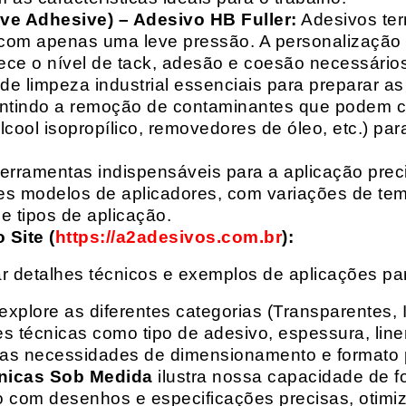
ive Adhesive) – Adesivo HB Fuller:
Adesivos ter
com apenas uma leve pressão. A personalização 
rece o nível de tack, adesão e coesão necessários
e limpeza industrial essenciais para preparar as
arantindo a remoção de contaminantes que podem
álcool isopropílico, removedores de óleo, etc.) p
erramentas indispensáveis para a aplicação preci
es modelos de aplicadores, com variações de tem
e tipos de aplicação.
Site (
https://a2adesivos.com.br
):
r detalhes técnicos e exemplos de aplicações p
 explore as diferentes categorias (Transparentes, 
 técnicas como tipo de adesivo, espessura, liner
suas necessidades de dimensionamento e formato 
nicas Sob Medida
ilustra nossa capacidade de fo
o com desenhos e especificações precisas, otim