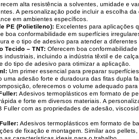
recem alta resistência a solventes, umidade e va
entes. A personalização pode incluir a escolha da 
ance em ambientes específicos.
 PE (Polietileno):
Excelentes para aplicações 
e boa conformabilidade em superfícies irregulare
a e o tipo de adesivo para atender a diferentes
o Tecido – TNT:
Oferecem boa conformabilidade e
 industriais, incluindo a indústria têxtil e de ca
 do tipo de adesivo para otimizar a aplicação.
ml:
Um primer essencial para preparar superfícies
do uma adesão forte e duradoura das fitas dupla f
composição, oferecemos o volume adequado para 
uller:
Adesivos termoplásticos em formato de pell
ápida e forte em diversos materiais. A personali
HB Fuller com as propriedades de adesão, viscos
uller:
Adesivos termoplásticos em formato de bas
ações de fixação e montagem. Similar aos pellets
 as características ideais para o trabalho.